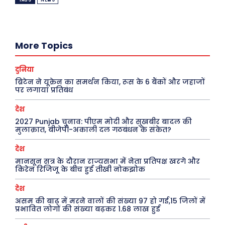
फ़िल्मी दुनिया
धर्म व अध्यात्म
खेल
Real Estate
More Topics
अजब-ग़ज़ब
Finance
पर्यटन
महिला जगत
दुनिया
ब्रिटेन ने यूक्रेन का समर्थन किया, रूस के 6 बैंकों और जहाजों
जानकारी
पर लगाया प्रतिबंध
देश
Tech
2027 Punjab चुनाव: पीएम मोदी और सुखबीर बादल की
Laptops
मुलाक़ात, बीजेपी-अकाली दल गठबंधन के संकेत?
Mobiles
देश
स्वास्थ्य
मानसून सत्र के दौरान राज्यसभा में नेता प्रतिपक्ष खरगे और
किरेन रिजिजू के बीच हुई तीखी नोकझोक
क़ायदे क़ानून जानकारी
कैरियर और शिक्षा
देश
असम की बाढ़ में मरने वालों की संख्या 97 हो गई,15 जिलों में
प्रभावित लोगों की संख्या बढ़कर 1.68 लाख हुई