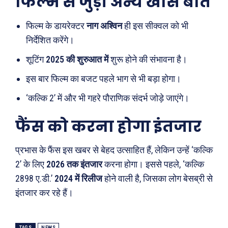
फिल्म से जुड़ी अन्य खास बातें
फिल्म के डायरेक्टर
नाग अश्विन
ही इस सीक्वल को भी
निर्देशित करेंगे।
Search
Type here...
शूटिंग
2025 की शुरुआत में
शुरू होने की संभावना है।
इस बार फिल्म का बजट पहले भाग से भी बड़ा होगा।
‘कल्कि 2’ में और भी गहरे पौराणिक संदर्भ जोड़े जाएंगे।
ख़बरें
पूरब विशेष
फैंस को करना होगा इंतजार
छत्तीसगढ़
वो ख़्वाबों के दिन
देश
व्यंग्य : गुस्ताखी माफ़
प्रभास के फैंस इस खबर से बेहद उत्साहित हैं, लेकिन उन्हें ‘कल्कि
दुनिया
आज का कार्टून
2’ के लिए
2026 तक इंतजार
करना होगा। इससे पहले, ‘कल्कि
राजनीति
शायरी
2898 ए.डी.’
2024 में रिलीज
होने वाली है, जिसका लोग बेसब्री से
अपराध
संस्मरण
इंतजार कर रहे हैं।
सरकारी योजना
मधुर वचन
मनोरंजन
अन्य
TAGS
NEWS