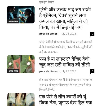
इसे एक बेकार...
छत्तीसगढ़
वो ख़्वाबों के दिन
प्रेमी और उसके भाई संग रहती
देश
व्यंग्य : गुस्ताखी माफ़
है प्रेमिका, ‘देवर’ चुराने लगा
दुनिया
आज का कार्टून
कपल का खाना, महिला ने जो
अजब-ग़ज़ब
राजनीति
शायरी
किया, घर में छिड़ गई जंग!
अपराध
संस्मरण
poorab times
-
July 26, 2025
0
सरकारी योजना
मधुर वचन
जॉइंट फैमिली में रहना हर किसी के बस की बात नहीं
होती है. आपको अपने ईगो, नाराजगी और खुशियों को
मनोरंजन
अन्य
कई बार ताक पर...
फल है या लाइटर? देखिए कैसे
फ़िल्मी दुनिया
धर्म व अध्यात्म
खुद जल उठी माचिस की तीली
खेल
Real Estate
अजब-ग़ज़ब
poorab times
-
July 25, 2025
0
अजब-ग़ज़ब
Finance
होश उड़ा देने वाला यह वीडियो इंस्टाग्राम पर नाम के
पर्यटन
महिला जगत
अकाउंट से अनुज चौहान नाम के एक यूजर ने शेयर
किया है, जिसे...
जानकारी
एक पंखे से तीन कमरों को यूं
किया ठंडा, जुगाड़ देख हिल गया
Tech