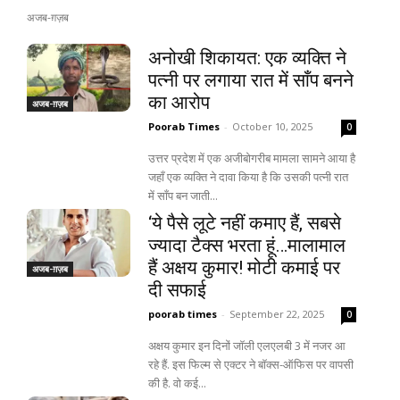
अजब-ग़ज़ब
अनोखी शिकायत: एक व्यक्ति ने
पत्नी पर लगाया रात में साँप बनने
का आरोप
अजब-ग़ज़ब
Poorab Times
-
October 10, 2025
0
उत्तर प्रदेश में एक अजीबोगरीब मामला सामने आया है
जहाँ एक व्यक्ति ने दावा किया है कि उसकी पत्नी रात
में साँप बन जाती...
‘ये पैसे लूटे नहीं कमाए हैं, सबसे
ज्यादा टैक्स भरता हूं…मालामाल
हैं अक्षय कुमार! मोटी कमाई पर
अजब-ग़ज़ब
दी सफाई
poorab times
-
September 22, 2025
0
अक्षय कुमार इन दिनों जॉली एलएलबी 3 में नजर आ
रहे हैं. इस फिल्म से एक्टर ने बॉक्स-ऑफिस पर वापसी
की है. वो कई...