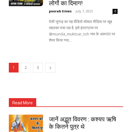
लोगों का दिमाग!
अजब-ग़ज़ब
Laptops
poorab times
-
July 7, 2025
0
Mobiles
देसी जुगाड़ का यह वीडियो सोशल मीडिया पर खूब
स्वास्थ्य
तहलका मचा रहा है. इसे इंस्टाग्राम पर
क़ायदे क़ानून जानकारी
@munda_muktsar_toh नाम के अकाउंट पर
शेयर किया गया...
कैरियर और शिक्षा
1
2
3
Facebook
Instagram
Pinterest
X
Youtube
About Us
Privacy Policy
Read More
जानें अद्भुत विवरण : कश्यप ऋषि
के कितने पुत्र थे