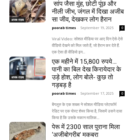
सांप जैसा मुंह, छोटी पूंछ और
नीली जीभ, जंगल में दिखा अजीब
सा जीव, देखकर लोग हैरान
अजब-ग़ज़ब
poorab times
-
September 19, 2025
0
Viral Video: सोशल मीडिया पर आए दिन ऐसे-ऐसे
वीडियो देखने को मिल जाते हैं, जो हैरान कर देते हैं.
एक ऐसा ही वीडियो इन...
एक महीने में 15,800 रुपये…
पानी का बिल देख किरायेदार के
उड़े होश, लोग बोले- कुछ तो
अजब-ग़ज़ब
गड़बड़ है
poorab times
-
September 17, 2025
0
बेंगलुरु के एक शख्स ने सोशल मीडिया प्लेटफॉर्म
रेडिट पर एक पोस्ट शेयर किया है, जिसमें उसने दावा
किया है कि उसके मकान मालिक...
पेरू में 2300 साल पुराना मिला
‘अजीबोगरीब’ मकबरा