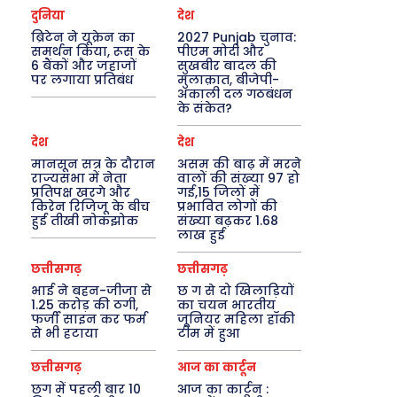
दुनिया
देश
ब्रिटेन ने यूक्रेन का
2027 Punjab चुनाव:
समर्थन किया, रूस के
पीएम मोदी और
6 बैंकों और जहाजों
सुखबीर बादल की
पर लगाया प्रतिबंध
मुलाक़ात, बीजेपी-
अकाली दल गठबंधन
के संकेत?
देश
देश
मानसून सत्र के दौरान
असम की बाढ़ में मरने
राज्यसभा में नेता
वालों की संख्या 97 हो
प्रतिपक्ष खरगे और
गई,15 जिलों में
किरेन रिजिजू के बीच
प्रभावित लोगों की
हुई तीखी नोकझोक
संख्या बढ़कर 1.68
लाख हुई
छत्तीसगढ़
छत्तीसगढ़
भाई ने बहन-जीजा से
छ ग से दो खिलाड़ियों
1.25 करोड़ की ठगी,
का चयन भारतीय
फर्जी साइन कर फर्म
जूनियर महिला हॉकी
से भी हटाया
टीम में हुआ
छत्तीसगढ़
आज का कार्टून
छग में पहली बार 10
आज का कार्टून :