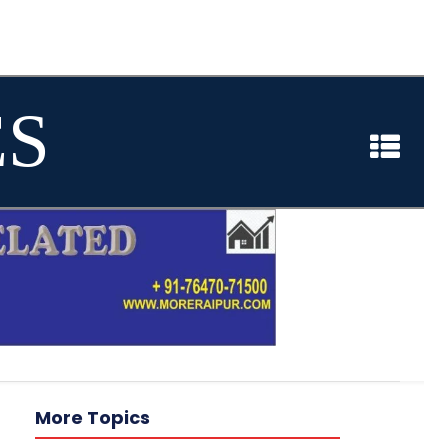
ES
More Topics