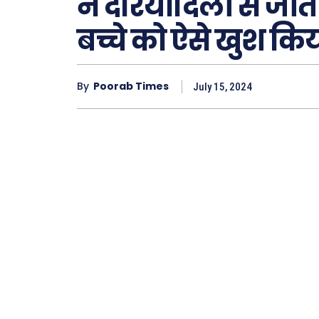
ने दरियादिली से ज
बच्चे को ऐसे खुश कि
Type here.
By
Poorab Times
July 15, 2024
ख़बरें
छत्तीस
देश
दुनिया
राजनी
अपराध
सरकार
मनोरं