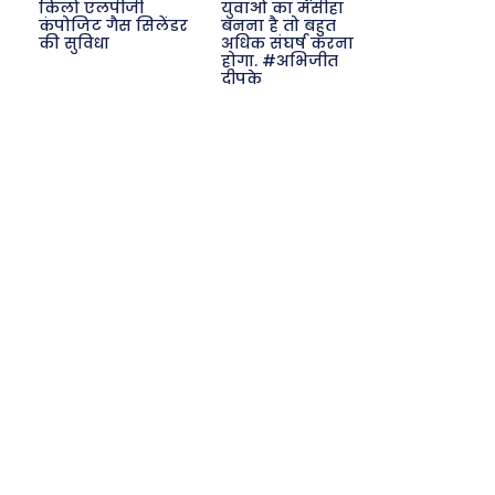
किलो एलपीजी
युवाओं का मसीहा
कंपोजिट गैस सिलेंडर
बनना है तो बहुत
की सुविधा
अधिक संघर्ष करना
होगा. #अभिजीत
दीपके
Search