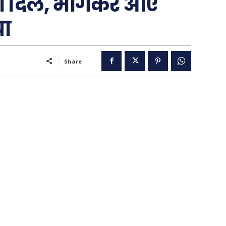
ीता दिल, भागकर आए
या
..
Share
पूरब विशेष
गढ़
वो ख़्वाबों के दिन
व्यंग्य : गुस्ताखी माफ़
आज का कार्टून
ति
शायरी
संस्मरण
ी योजना
मधुर वचन
जन
अन्य