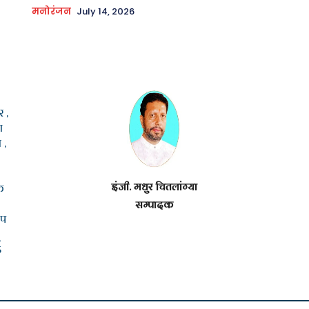
मनोरंजन
July 14, 2026
 ,
ा
 ,
इंजी. मधुर चितलांग्या
क
सम्पादक
ूप
5