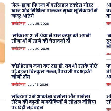
About Us
Privacy Policy
जेल-ड्रामा फि ल्म में वर्सटाइल एक्ट्रेस गौहर
अम
खान और मिथिला पालकर मुख्य भूमिकाओं में
बन
नजऱ आएंगे
व
मनोरंजन
July 25, 2026
मन
‘लॉकअप 2’ में श्रेया ने राम कपूर को अपनी
‘स
सीमाओं में रहने की चेतावनी दी
टू
से
मनोरंजन
July 20, 2026
मन
कोई इंसान मना कर रहा हो, तब भी उसके पीछे
फत
पड़े रहना बिल्कुल गलत,पैपराजी पर भड़कीं
ती
मौनी रॉय
अप
मनोरंजन
July 16, 2026
मन
लॉकअप 2 में आकांक्षा चमोला और पामेला
अम
सेरेन की बढ़ती नजदीकियों ने सोशल मीडिया
रज
पर छेड़ी नई बहस
मन