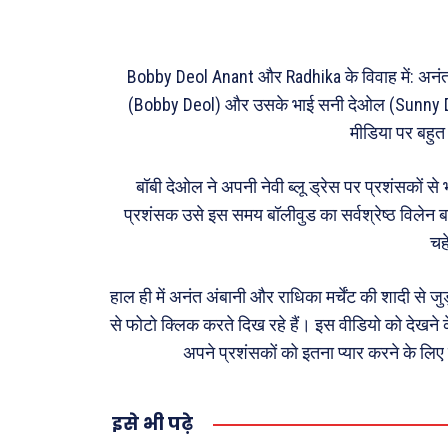
फ़िल्मी
खेल
Bobby Deol Anant और Radhika के विवाह में: अनंत अ
अजब-ग
(Bobby Deol) और उसके भाई सनी देओल (Sunny D
पर्यटन
मीडिया पर बहुत
जानका
बॉबी देओल ने अपनी नेवी ब्लू ड्रेस पर प्रशंसकों से
Tech
प्रशंसक उसे इस समय बॉलीवुड का सर्वश्रेष्ठ विलेन ब
Lapt
चहे
Mobi
हाल ही में अनंत अंबानी और राधिका मर्चेंट की शादी से जु
स्वास्थ्
से फोटो क्लिक करते दिख रहे हैं। इस वीडियो को देखने क
क़ायदे
अपने प्रशंसकों को इतना प्यार करने के लिए
कैरियर
इसे भी पढ़े