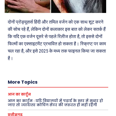
दोनों प्रोड्यूसर्स हिंदी और तमिल वर्जन को एक साथ शूट करने
की सोच रहे हैं, लेकिन दोनों कलाकार इस बात को लेकर सतर्क हैं
कि यदि एक वर्जन दूसरे से पहले रिलीज होता है, तो इससे दोनों
फिल्मों का एक्साइटमेंट प्रभावित हो सकता है। स्क्रिप्ट पर काम
Search
Type here...
चल रहा है, और इसे 2025 के मध्य तक फाइनल किया जा सकता
है।
ख़बरें
पूरब विशेष
More Topics
छत्तीसगढ़
वो ख़्वाबों के दिन
देश
व्यंग्य : गुस्ताखी माफ़
आज का कार्टून
दुनिया
आज का कार्टून
आज का कार्टून : यदि विद्यालयों में पढ़ाई के स्तर में सुधार हो
जाए तो ज़्यादातर कोचिंग सेंटर की ज़रुरत ही नहीं रहेगी
राजनीति
शायरी
अपराध
संस्मरण
छत्तीसगढ़