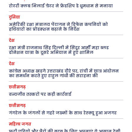
रोटरी क्लब भिलाई ग्रेटर ने फ्रेंडशिप डे धूमधाम से मनाया
सरकारी योजना
मधुर वचन
दुनिया
मनोरंजन
अन्य
अमेरिकी रक्षा मंत्रालय पेंटागन ने डिफेंस कंपनियों को
हथियारों का प्रोडक्शन बढ़ाने के निर्देश
फ़िल्मी दुनिया
धर्म व अध्यात्म
देश
खेल
Real Estate
रक्षा मंत्री राजनाथ सिंह दिल्ली में सिंदूर आर्मी महा ब्लड
अजब-ग़ज़ब
Finance
डोनेशन यात्रा के दूसरे अभियान में हुए शामिल
पर्यटन
महिला जगत
देश
कांग्रेस अध्यक्ष खड़गे उत्तराखंड दौरे पर, रांची में छात्र आंदोलन
जानकारी
का समर्थन करते हुए राहुल गांधी की सराहना की
छत्तीसगढ़
Tech
वन्यजीव तस्करों पर कड़ी कार्रवाई
Laptops
Mobiles
छत्तीसगढ़
गंगरेल के जंगलों से गहरे जख्मों के साथ रेस्क्यू हुआ अजगर
स्वास्थ्य
क़ायदे क़ानून जानकारी
महिला जगत
फटी एड़ियों और पैरों की बदबू के लिए अपनाएं ये आसान देसी