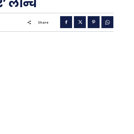
’ लॉन्च
Share
..
पूरब विशेष
गढ़
वो ख़्वाबों के दिन
व्यंग्य : गुस्ताखी माफ़
आज का कार्टून
ति
शायरी
संस्मरण