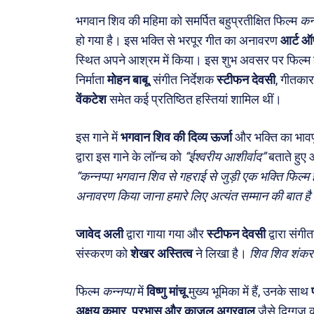
सरकार
भगवान शिव की महिमा को समर्पित बहुप्रतीक्षित फिल्म
कन्
मनोरं
हो गया है। इस भक्ति से भरपूर गीत का अनावरण
आर्ट ऑ
स्थित अपने आश्रम में किया। इस शुभ अवसर पर फिल्म की
फ़िल्मी
निर्माता
मोहन बाबू
, संगीत निर्देशक
स्टीफन देवसी
, गीतका
खेल
वेंकटेश
समेत कई प्रतिष्ठित हस्तियां शामिल थीं।
अजब-ग
इस गाने में
भगवान शिव की दिव्य ऊर्जा
और भक्ति का भावपू
पर्यटन
द्वारा इस गाने के लॉन्च को
“ईश्वरीय आशीर्वाद”
बताते हुए 
जानका
“कन्नप्पा भगवान शिव से गहराई से जुड़ी एक भक्ति फिल्म ह
अनावरण किया जाना हमारे लिए अत्यंत सम्मान की बात है। य
Tech
Lapt
जावेद अली
द्वारा गाया गया और
स्टीफन देवसी
द्वारा संगी
Mobi
संस्करण को
शेखर अस्तित्व
ने लिखा है।
शिव शिव शंकर
स्वास्थ्
क़ायदे
फिल्म
कन्नप्पा
में
विष्णु मांचू
मुख्य भूमिका में हैं, उनके साथ
कैरियर
अक्षय कुमार, प्रभास और काजल अग्रवाल
जैसे दिग्गज 