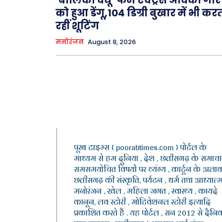
को हुआ डेंगू,104 डिग्री बुखार में भी कर
रहीं शूटिंग
मनोरंजन
August 8, 2026
पूरब टाइम्स ( poorabtimes.com ) पोर्टल के
माध्यम से हम दुनिया , देश , छत्तीसगढ़ के समाचार
समसमयोचित विषयों पर व्यंग्य , कार्टून के अलाव
छत्तीसगढ़ की संस्कृति, पर्यटन , धर्म तथा आध्यात्म
मनोरंजन , खेल , महिला जगत , स्वास्थ्य , कायदे
कानून, लव स्टोरी , मोटिवेशनल स्टोरी इत्यादि
प्रकाशित करते हैं . यह पोर्टल , सन 2012 से दैनि