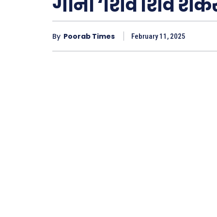
गाना ‘शिव शिव शंकर
By
Poorab Times
February 11, 2025
Type here.
ख़बरें
छत्तीस
देश
दुनिया
राजनी
अपराध