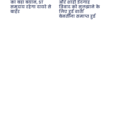
का बड़ा बयान, ST
और शाही ईदगाह
समुदाय रहेगा दायरे से
विवाद को सुलझाने के
बाहर
लिए हुई वार्ता
बेनतीजा समाप्त हुई
Search