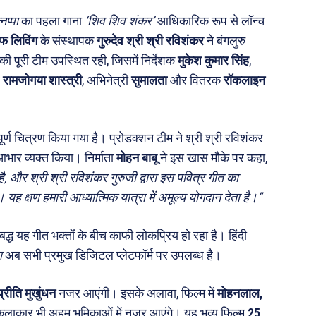
ी योजना
मधुर वचन
नप्पा
का पहला गाना
‘शिव शिव शंकर’
आधिकारिक रूप से लॉन्च
जन
अन्य
फ लिविंग
के संस्थापक
गुरुदेव श्री श्री रविशंकर
ने बंगलुरु
 पूरी टीम उपस्थित रही, जिसमें निर्देशक
मुकेश कुमार सिंह
,
 दुनिया
धर्म व अध्यात्म
र
रामजोगया शास्त्री
, अभिनेत्री
सुमालता
और वितरक
रॉकलाइन
Real Estate
़ज़ब
Finance
र्ण चित्रण किया गया है। प्रोडक्शन टीम ने श्री श्री रविशंकर
महिला जगत
आभार व्यक्त किया। निर्माता
मोहन बाबू
ने इस खास मौके पर कहा,
री
ै, और श्री श्री रविशंकर गुरुजी द्वारा इस पवित्र गीत का
ह क्षण हमारी आध्यात्मिक यात्रा में अमूल्य योगदान देता है।”
ops
तबद्ध यह गीत भक्तों के बीच काफी लोकप्रिय हो रहा है। हिंदी
les
ा
अब सभी प्रमुख डिजिटल प्लेटफॉर्म पर उपलब्ध है।
य
 क़ानून जानकारी
प्रीति मुखुंधन
नजर आएंगी। इसके अलावा, फिल्म में
मोहनलाल,
 और शिक्षा
कलाकार भी अहम भूमिकाओं में नजर आएंगे। यह भव्य फिल्म
25