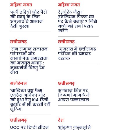
महिला जगत
महिला जगत
फटी एड़ियों और पैरों
रेस्टोरेंट जैसा
की बदबू के लिए
इटेलियन पिज्जा घर
अपनाएं ये आसान
पर कैसे बनाएं ? जिसे
देसी नुस्खा
बच्चे-बड़े सभी पसंद
करेंगे
छत्तीसगढ़
छत्तीसगढ़
सेन समाज सनातन
गुजरात में छत्तीसगढ़
परंपराओं और
पर्यटन की दमदार
सामाजिक समरसता
दस्तक
का मजबूत आधार :
मुख्यमंत्री विष्णु देव
साय
मनोरंजन
छत्तीसगढ़
‘बालिका वधू’ फेम
भगवान शिव पर
एक्ट्रेस अविका गोर
टिप्पणी मामले में
को हुआ डेंगू,104 डिग्री
अरुण पन्नालाल
बुखार में भी करती रहीं
शूटिंग
छत्तीसगढ़
देश
UCC पर डिप्टी सीएम
श्रीकृष्ण जन्मभूमि