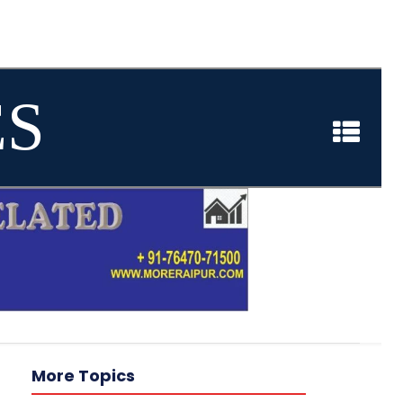
ES
More Topics