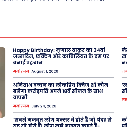
About Us
Privacy Policy
Happy Birthday: मृणाल ठाकुर का 34वां
जे
जन्मदिन, एक्टिंग और काबिलियत के दम पर
खा
बनाई पहचान
न
मनोरंजन
August 1, 2026
मन
अमिताभ बच्चन का लोकप्रिय क्विज शो कौन
‘ल
बनेगा करोड़पति अपने 18वें सीजन के साथ
सी
वापसी
मन
मनोरंजन
July 24, 2026
‘सबसे मजबूत लोग अक्सर वे होते हैं जो अंदर से
को
टूट रहे होते हैं। लोग मुझे मजबूत कहते हैं-
पड