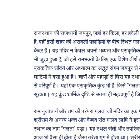
ख़बरें
छत्तीस
देश
राजस्थान की राजधानी जयपुर, जहां हर किला, हर हवेली 
दुनिया
है, वहीं इसी शहर की अरावली पहाड़ियों के बीच स्थित 
राजनी
केंद्र है। यह मंदिर न केवल अपनी भव्यता और प्राकृतिक 
अपराध
भी जुड़ा हुआ है, जो इसे रामभक्तों के लिए एक विशेष तीर्थ 
सरकार
प्राकृतिक सौंदर्य और अध्यात्म का अद्भुत संगम जयपुर
घाटियों में बसा हुआ है। चारों ओर पहाड़ों से घिरा यह
मनोरं
से परिपूर्ण है। यहां एक प्राकृतिक कुंड भी है, जिसे “ग
फ़िल्मी
सूखता। यह कुंड धार्मिक दृष्टि से उतना ही महत्वपूर्ण है 
खेल
रामानुजाचार्य और तप की परंपरा गलता जी मंदिर का एक गहर
अजब-ग
श्रीराम के अनन्य भक्त और वैष्णव संत गालव ऋषि ने 
पर्यटन
स्थान का नाम “गलता” पड़ा। यह स्थल संतों और तपस्विय
जानका
आज भी वैसा ही होता है जैसा त्रेता युग में होता था। श्