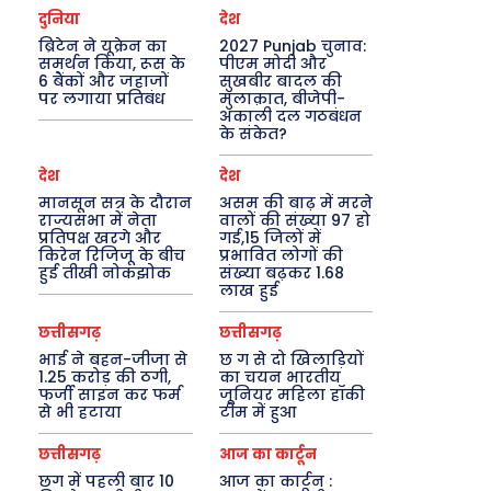
दुनिया
देश
ब्रिटेन ने यूक्रेन का
2027 Punjab चुनाव:
समर्थन किया, रूस के
पीएम मोदी और
6 बैंकों और जहाजों
सुखबीर बादल की
पर लगाया प्रतिबंध
मुलाक़ात, बीजेपी-
अकाली दल गठबंधन
के संकेत?
देश
देश
मानसून सत्र के दौरान
असम की बाढ़ में मरने
राज्यसभा में नेता
वालों की संख्या 97 हो
प्रतिपक्ष खरगे और
गई,15 जिलों में
किरेन रिजिजू के बीच
प्रभावित लोगों की
हुई तीखी नोकझोक
संख्या बढ़कर 1.68
लाख हुई
छत्तीसगढ़
छत्तीसगढ़
भाई ने बहन-जीजा से
छ ग से दो खिलाड़ियों
1.25 करोड़ की ठगी,
का चयन भारतीय
फर्जी साइन कर फर्म
जूनियर महिला हॉकी
से भी हटाया
टीम में हुआ
छत्तीसगढ़
आज का कार्टून
छग में पहली बार 10
आज का कार्टून :