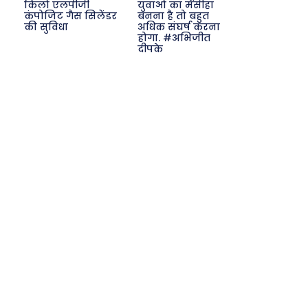
किलो एलपीजी
युवाओं का मसीहा
कंपोजिट गैस सिलेंडर
बनना है तो बहुत
की सुविधा
अधिक संघर्ष करना
होगा. #अभिजीत
दीपके
Search