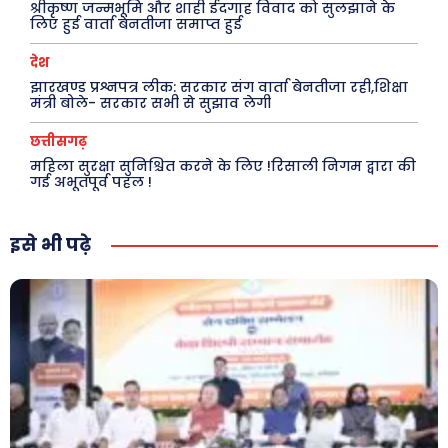
श्रीकृष्ण जन्मभूमि और शाही ईदगाह विवाद को सुलझाने के
स्वास्थ्य
लिए हुई वार्ता बेनतीजा समाप्त हुई
क़ायदे क़ानून जानकारी
देश
कैरियर और शिक्षा
झारखण्ड प्रश्नपत्र लीक: सरकार संग वार्ता बेनतीजा रही,शिक्षा
मंत्री बोले- सरकार सभी से सुझाव लेगी
छत्तीसगढ़
Facebook
Instagram
Pinterest
महिला सुरक्षा सुनिश्चित करने के लिए !रिसाली निगम द्वारा की
गई अभूतपूर्व पहल !
X
Youtube
इसे भी पढ़े
About Us
Privacy Policy