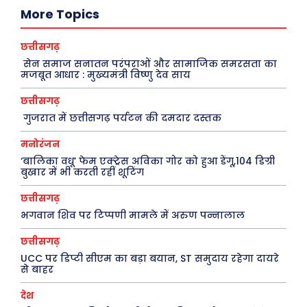
दुनिया
आज का कार्टून
More Topics
राजनीति
शायरी
अपराध
संस्मरण
छत्तीसगढ़
सेन समाज सनातन परंपराओं और सामाजिक समरसता का
सरकारी योजना
मधुर वचन
मजबूत आधार : मुख्यमंत्री विष्णु देव साय
मनोरंजन
अन्य
छत्तीसगढ़
गुजरात में छत्तीसगढ़ पर्यटन की दमदार दस्तक
फ़िल्मी दुनिया
धर्म व अध्यात्म
मनोरंजन
खेल
Real Estate
‘बालिका वधू’ फेम एक्ट्रेस अविका गोर को हुआ डेंगू,104 डिग्री
अजब-ग़ज़ब
Finance
बुखार में भी करती रहीं शूटिंग
पर्यटन
महिला जगत
छत्तीसगढ़
भगवान शिव पर टिप्पणी मामले में अरुण पन्नालाल
जानकारी
छत्तीसगढ़
Tech
UCC पर डिप्टी सीएम का बड़ा बयान, ST समुदाय रहेगा दायरे
से बाहर
Laptops
देश
Mobiles