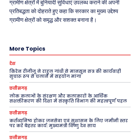
ग्रामीण क्षेत्रों में बुनियादी सुविधाएं उपलब्ध कराने की अपनी
Tech
प्रतिबद्धता को दोहराते हुए कहा कि सरकार का मुख्य उद्देश्य
Laptops
ग्रामीण क्षेत्रों को समृद्ध और सशक्त बनाना है।
Mobiles
स्वास्थ्य
क़ायदे क़ानून जानकारी
More Topics
कैरियर और शिक्षा
देश
किरेन रीजीजू ने राहुल गांधी से मानसून सत्र की कार्यवाही
सुचारू रूप से चलाने में सहयोग मांगा
Facebook
Instagram
Pinterest
X
Youtube
छत्तीसगढ़
लोक कलाओं के संरक्षण और कलाकारों के आर्थिक
सशक्तीकरण की दिशा में संस्कृति विभाग की महत्वपूर्ण पहल
About Us
Privacy Policy
छत्तीसगढ़
कर्तव्यनिष्ठ होकर जनसेवा एवं सुशासन के लिए जमीनी स्तर
पर करें बेहतर कार्य: मुख्यमंत्री विष्णु देव साय
छत्तीसगढ़