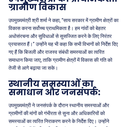
ग्रामीण विकास
छत्तीसगढ़
वो ख़्वाबों के दिन
देश
व्यंग्य : गुस्ताखी माफ़
उपमुख्यमंत्री श्री शर्मा ने कहा, “साय सरकार में ग्रामीण क्षेत्रों का
दुनिया
आज का कार्टून
विकास करना सर्वोच्च प्राथमिकता है। हम गांवों को बेहतर
राजनीति
शायरी
अधोसंरचना और सुविधाओं से सुसज्जित करने के लिए निरंतर
अपराध
संस्मरण
प्रयासरत हैं।” उन्होंने यह भी कहा कि सभी विभागों को निर्देश दिए
सरकारी योजना
मधुर वचन
गए हैं कि बिजली और राजस्व संबंधी समस्याओं का त्वरित
समाधान किया जाए, ताकि ग्रामीण क्षेत्रों में विकास की गति को
मनोरंजन
अन्य
तेजी से आगे बढ़ाया जा सके।
फ़िल्मी दुनिया
धर्म व अध्यात्म
स्थानीय समस्याओं का
खेल
Real Estate
समाधान और जनसंपर्क:
अजब-ग़ज़ब
Finance
पर्यटन
महिला जगत
उपमुख्यमंत्री ने जनसंपर्क के दौरान स्थानीय समस्याओं और
ग्रामीणों की मांगों को गंभीरता से सुना और अधिकारियों को
जानकारी
समस्याओं का त्वरित निराकरण करने के निर्देश दिए। उन्होंने