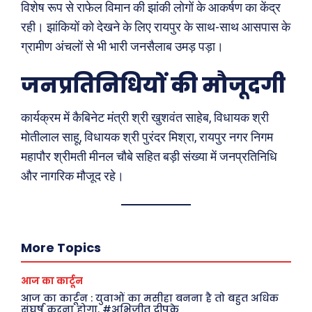
विशेष रूप से राफेल विमान की झांकी लोगों के आकर्षण का केंद्र
रही। झांकियों को देखने के लिए रायपुर के साथ-साथ आसपास के
ख़बरें
पूरब विशेष
ग्रामीण अंचलों से भी भारी जनसैलाब उमड़ पड़ा।
छत्तीसगढ़
वो ख़्वाबों के दिन
जनप्रतिनिधियों की मौजूदगी
देश
व्यंग्य : गुस्ताखी माफ़
दुनिया
आज का कार्टून
कार्यक्रम में कैबिनेट मंत्री श्री खुशवंत साहेब, विधायक श्री
राजनीति
शायरी
मोतीलाल साहू, विधायक श्री पुरंदर मिश्रा, रायपुर नगर निगम
अपराध
संस्मरण
महापौर श्रीमती मीनल चौबे सहित बड़ी संख्या में जनप्रतिनिधि
सरकारी योजना
मधुर वचन
और नागरिक मौजूद रहे।
मनोरंजन
अन्य
फ़िल्मी दुनिया
धर्म व अध्यात्म
More Topics
खेल
Real Estate
अजब-ग़ज़ब
Finance
आज का कार्टून
पर्यटन
महिला जगत
आज का कार्टून : युवाओं का मसीहा बनना है तो बहुत अधिक
संघर्ष करना होगा. #अभिजीत दीपके