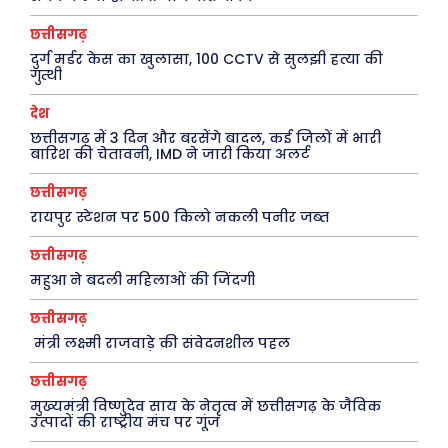
जानकारी
छत्तीसगढ़
दुर्ग मर्डर केस का खुलासा, 100 CCTV से सुलझी हत्या की
Tech
गुत्थी
Laptops
देश
Mobiles
छत्तीसगढ़ में 3 दिन और बरसेंगे बादल, कई जिलों में भारी
बारिश की चेतावनी, IMD ने जारी किया अलर्ट
स्वास्थ्य
क़ायदे क़ानून जानकारी
छत्तीसगढ़
रायपुर स्टेशन पर 500 किलो नकली पनीर जब्त
कैरियर और शिक्षा
छत्तीसगढ़
महुआ ने बदली महिलाओं की जिंदगी
Facebook
Instagram
Pinterest
छत्तीसगढ़
मंत्री लक्ष्मी राजवाड़े की संवेदनशील पहल
X
Youtube
छत्तीसगढ़
About Us
Privacy Policy
मुख्यमंत्री विष्णुदेव साय के नेतृत्व में छत्तीसगढ़ के जैविक
उत्पादों की राष्ट्रीय मंच पर गूंज