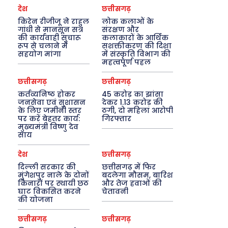
देश
छत्तीसगढ़
किरेन रीजीजू ने राहुल
लोक कलाओं के
गांधी से मानसून सत्र
संरक्षण और
की कार्यवाही सुचारू
कलाकारों के आर्थिक
रूप से चलाने में
सशक्तीकरण की दिशा
सहयोग मांगा
में संस्कृति विभाग की
महत्वपूर्ण पहल
छत्तीसगढ़
छत्तीसगढ़
कर्तव्यनिष्ठ होकर
45 करोड़ का झांसा
जनसेवा एवं सुशासन
देकर 1.13 करोड़ की
के लिए जमीनी स्तर
ठगी, दो महिला आरोपी
पर करें बेहतर कार्य:
गिरफ्तार
मुख्यमंत्री विष्णु देव
साय
देश
छत्तीसगढ़
दिल्ली सरकार की
छत्तीसगढ़ में फिर
मुंगेशपुर नाले के दोनों
बदलेगा मौसम, बारिश
किनारों पर स्थायी छठ
और तेज हवाओं की
घाट विकसित करने
चेतावनी
की योजना
छत्तीसगढ़
छत्तीसगढ़