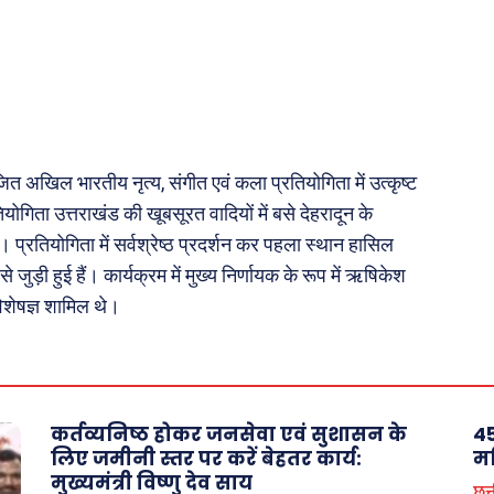
़ज़ब
Finance
महिला जगत
री
योजित अखिल भारतीय नृत्य, संगीत एवं कला प्रतियोगिता में उत्कृष्ट
ops
ोगिता उत्तराखंड की खूबसूरत वादियों में बसे देहरादून के
les
्रतियोगिता में सर्वश्रेष्ठ प्रदर्शन कर पहला स्थान हासिल
य
े जुड़ी हुई हैं। कार्यक्रम में मुख्य निर्णायक के रूप में ऋषिकेश
 क़ानून जानकारी
शेषज्ञ शामिल थे।
 और शिक्षा
कर्तव्यनिष्ठ होकर जनसेवा एवं सुशासन के
45
About Us
Privacy Policy
लिए जमीनी स्तर पर करें बेहतर कार्य:
मह
मुख्यमंत्री विष्णु देव साय
छत्