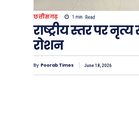
Type here.
छत्तीसगढ़
1
min.
Read
राष्ट्रीय स्तर पर नृत्य
ख़बरें
रोशन
छत्तीस
देश
By
Poorab Times
June 18, 2026
दुनिया
राजनी
अपराध
सरकार
मनोरं
फ़िल्मी
खेल