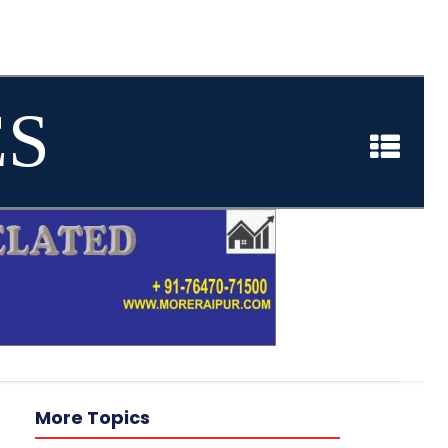
ES
More Topics