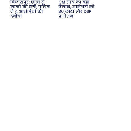
बिलासपुर: छात्रा से
CM साय का बड़ा
लाखों की ठगी, पुलिस
ऐलान, ज्ञानेश्वरी को
ने 4 आरोपियों को
30 लाख और DSP
Search
दबोचा
प्रमोशन