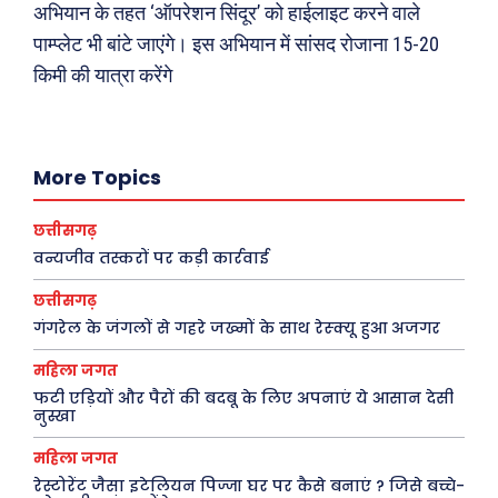
अभियान के तहत ‘ऑपरेशन सिंदूर’ को हाईलाइट करने वाले
पाम्प्लेट भी बांटे जाएंगे। इस अभियान में सांसद रोजाना 15-20
Search
Type here...
किमी की यात्रा करेंगे
ख़बरें
पूरब विशेष
More Topics
छत्तीसगढ़
वो ख़्वाबों के दिन
छत्तीसगढ़
देश
व्यंग्य : गुस्ताखी माफ़
वन्यजीव तस्करों पर कड़ी कार्रवाई
दुनिया
आज का कार्टून
छत्तीसगढ़
राजनीति
शायरी
गंगरेल के जंगलों से गहरे जख्मों के साथ रेस्क्यू हुआ अजगर
अपराध
संस्मरण
महिला जगत
सरकारी योजना
मधुर वचन
फटी एड़ियों और पैरों की बदबू के लिए अपनाएं ये आसान देसी
नुस्खा
मनोरंजन
अन्य
महिला जगत
रेस्टोरेंट जैसा इटेलियन पिज्जा घर पर कैसे बनाएं ? जिसे बच्चे-
फ़िल्मी दुनिया
धर्म व अध्यात्म