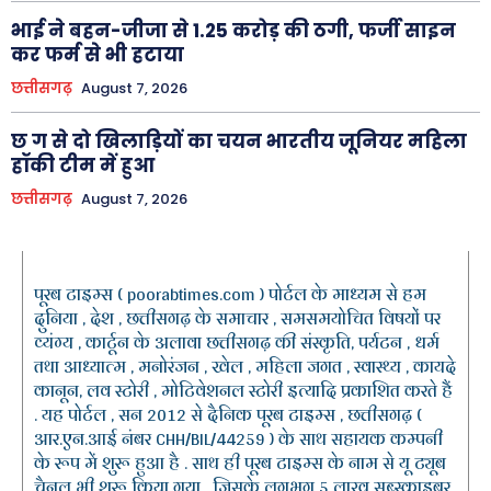
भाई ने बहन-जीजा से 1.25 करोड़ की ठगी, फर्जी साइन
कर फर्म से भी हटाया
छत्तीसगढ़
August 7, 2026
छ ग से दो खिलाड़ियों का चयन भारतीय जूनियर महिला
हॉकी टीम में हुआ
छत्तीसगढ़
August 7, 2026
पूरब टाइम्स ( poorabtimes.com ) पोर्टल के माध्यम से हम
दुनिया , देश , छत्तीसगढ़ के समाचार , समसमयोचित विषयों पर
व्यंग्य , कार्टून के अलावा छत्तीसगढ़ की संस्कृति, पर्यटन , धर्म
तथा आध्यात्म , मनोरंजन , खेल , महिला जगत , स्वास्थ्य , कायदे
कानून, लव स्टोरी , मोटिवेशनल स्टोरी इत्यादि प्रकाशित करते हैं
. यह पोर्टल , सन 2012 से दैनिक पूरब टाइम्स , छत्तीसगढ़ (
आर.एन.आई नंबर CHH/BIL/44259 ) के साथ सहायक कम्पनी
के रूप में शुरू हुआ है . साथ ही पूरब टाइम्स के नाम से यू ट्यूब
चैनल भी शुरू किया गया , जिसके लगभग 5 लाख सब्स्क्राइबर