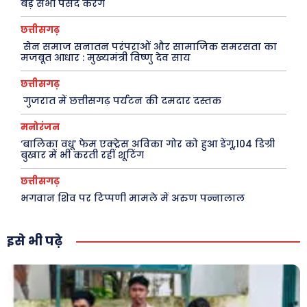
बड़े सभी पसंद करेंगे
खेल
Real Estate
छत्तीसगढ़
अजब-ग़ज़ब
Finance
सेन समाज सनातन परंपराओं और सामाजिक समरसता का
मजबूत आधार : मुख्यमंत्री विष्णु देव साय
पर्यटन
महिला जगत
छत्तीसगढ़
जानकारी
गुजरात में छत्तीसगढ़ पर्यटन की दमदार दस्तक
Tech
मनोरंजन
Laptops
‘बालिका वधू’ फेम एक्ट्रेस अविका गोर को हुआ डेंगू,104 डिग्री
बुखार में भी करती रहीं शूटिंग
Mobiles
छत्तीसगढ़
स्वास्थ्य
भगवान शिव पर टिप्पणी मामले में अरुण पन्नालाल
क़ायदे क़ानून जानकारी
कैरियर और शिक्षा
इसे भी पढ़े
Facebook
Instagram
Pinterest
X
Youtube