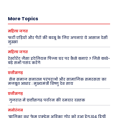
खेल
Real Estate
अजब-ग़ज़ब
Finance
More Topics
पर्यटन
महिला जगत
महिला जगत
जानकारी
फटी एड़ियों और पैरों की बदबू के लिए अपनाएं ये आसान देसी
नुस्खा
Tech
महिला जगत
Laptops
रेस्टोरेंट जैसा इटेलियन पिज्जा घर पर कैसे बनाएं ? जिसे बच्चे-
Mobiles
बड़े सभी पसंद करेंगे
स्वास्थ्य
छत्तीसगढ़
क़ायदे क़ानून जानकारी
सेन समाज सनातन परंपराओं और सामाजिक समरसता का
मजबूत आधार : मुख्यमंत्री विष्णु देव साय
कैरियर और शिक्षा
छत्तीसगढ़
गुजरात में छत्तीसगढ़ पर्यटन की दमदार दस्तक
Facebook
Instagram
Pinterest
मनोरंजन
‘बालिका वधू’ फेम एक्ट्रेस अविका गोर को हुआ डेंगू,104 डिग्री
X
Youtube