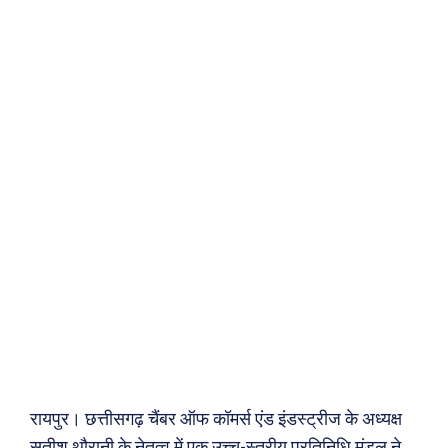
रायपुर। छत्तीसगढ़ चैंबर ऑफ कॉमर्स एंड इंडस्ट्रीज के अध्यक्ष
सतीश थौरानी के नेतृत्व में एक उच्च-स्तरीय प्रतिनिधि मंडल ने