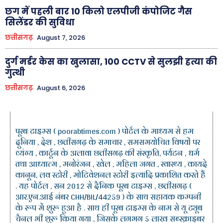
छग में पहली बार 10 किलो एलपीजी कंपोजिट गैस
सिलेंडर की सुविधा
छत्तीसगढ़
August 7, 2026
दुर्ग मर्डर केस का खुलासा, 100 CCTV से सुलझी हत्या की
गुत्थी
छत्तीसगढ़
August 6, 2026
पूरब टाइम्स ( poorabtimes.com ) पोर्टल के माध्यम से हम
दुनिया , देश , छत्तीसगढ़ के समाचार , समसमयोचित विषयों पर
व्यंग्य , कार्टून के अलावा छत्तीसगढ़ की संस्कृति, पर्यटन , धर्म
तथा आध्यात्म , मनोरंजन , खेल , महिला जगत , स्वास्थ्य , कायदे
कानून, लव स्टोरी , मोटिवेशनल स्टोरी इत्यादि प्रकाशित करते हैं
. यह पोर्टल , सन 2012 से दैनिक पूरब टाइम्स , छत्तीसगढ़ (
आर.एन.आई नंबर CHH/BIL/44259 ) के साथ सहायक कम्पनी
के रूप में शुरू हुआ है . साथ ही पूरब टाइम्स के नाम से यू ट्यूब
चैनल भी शुरू किया गया , जिसके लगभग 5 लाख सब्स्क्राइबर