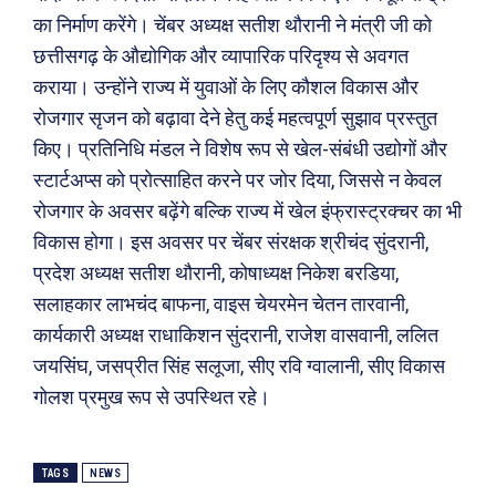
का निर्माण करेंगे। चेंबर अध्यक्ष सतीश थौरानी ने मंत्री जी को
छत्तीसगढ़ के औद्योगिक और व्यापारिक परिदृश्य से अवगत
Search
Type here...
कराया। उन्होंने राज्य में युवाओं के लिए कौशल विकास और
रोजगार सृजन को बढ़ावा देने हेतु कई महत्वपूर्ण सुझाव प्रस्तुत
किए। प्रतिनिधि मंडल ने विशेष रूप से खेल-संबंधी उद्योगों और
ख़बरें
पूरब विशेष
स्टार्टअप्स को प्रोत्साहित करने पर जोर दिया, जिससे न केवल
रोजगार के अवसर बढ़ेंगे बल्कि राज्य में खेल इंफ्रास्ट्रक्चर का भी
छत्तीसगढ़
वो ख़्वाबों के दिन
विकास होगा। इस अवसर पर चेंबर संरक्षक श्रीचंद सुंदरानी,
देश
व्यंग्य : गुस्ताखी माफ़
प्रदेश अध्यक्ष सतीश थौरानी, कोषाध्यक्ष निकेश बरडिया,
दुनिया
आज का कार्टून
सलाहकार लाभचंद बाफना, वाइस चेयरमेन चेतन तारवानी,
राजनीति
शायरी
कार्यकारी अध्यक्ष राधाकिशन सुंदरानी, राजेश वासवानी, ललित
अपराध
संस्मरण
जयसिंघ, जसप्रीत सिंह सलूजा, सीए रवि ग्वालानी, सीए विकास
सरकारी योजना
मधुर वचन
गोलश प्रमुख रूप से उपस्थित रहे।
मनोरंजन
अन्य
TAGS
NEWS
फ़िल्मी दुनिया
धर्म व अध्यात्म