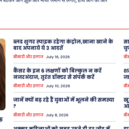
ें बैठकर आगे झुकें और माथा जमीन से लगाएं, हाथ आगे की ओर
About Us
Privacy Policy
ब्लड शुगर स्पाइक रहेगा कंट्रोल,खाना खाने के
सा
बाद अपनाये ये 3 आदतें
चु
बीमारी और इलाज
July 16, 2026
बी
कैंसर के इन 6 लक्षणों को बिल्कुल न करें
शर
नजरअंदाज, तुरंत डॉक्टर से संपर्क करें
जा
बीमारी और इलाज
July 10, 2026
बी
जानें क्यों बढ़ रहे हैं युवाओं में भूलने की समस्या
खू
?
आत
बीमारी और इलाज
July 8, 2026
बी
तक
अक्सर महिलाओं को सुबह उठते ही हर जोड़ में
डा