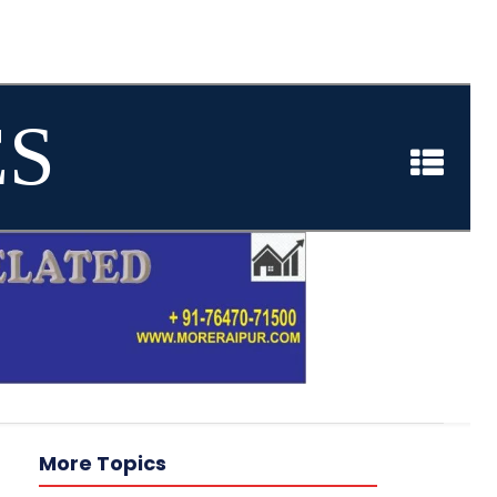
ES
More Topics