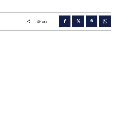
Share
..
पूरब विशेष
गढ़
वो ख़्वाबों के दिन
व्यंग्य : गुस्ताखी माफ़
आज का कार्टून
ति
शायरी
संस्मरण
ी योजना
मधुर वचन