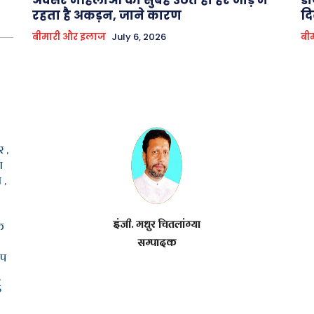
रहता है अकड़न, जाने कारण
दि
बीमारी और इलाज
July 6, 2026
बी
 ,
ा
 ,
इंजी. मधुर चितलांग्या
क
सम्पादक
ूप
5