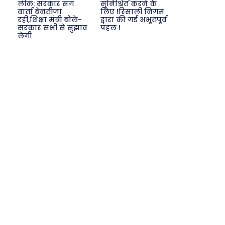
लीक: सरकार संग
सुनिश्चित करने के
वार्ता बेनतीजा
लिए !रिसाली निगम
रही,शिक्षा मंत्री बोले-
द्वारा की गई अभूतपूर्व
सरकार सभी से सुझाव
पहल !
लेगी
Search