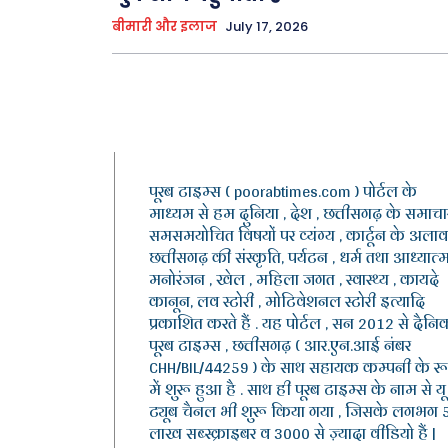
बीमारी और इलाज
July 17, 2026
पूरब टाइम्स ( poorabtimes.com ) पोर्टल के
माध्यम से हम दुनिया , देश , छत्तीसगढ़ के समाचार
समसमयोचित विषयों पर व्यंग्य , कार्टून के अलाव
छत्तीसगढ़ की संस्कृति, पर्यटन , धर्म तथा आध्यात्म
मनोरंजन , खेल , महिला जगत , स्वास्थ्य , कायदे
कानून, लव स्टोरी , मोटिवेशनल स्टोरी इत्यादि
प्रकाशित करते हैं . यह पोर्टल , सन 2012 से दैनि
पूरब टाइम्स , छत्तीसगढ़ ( आर.एन.आई नंबर
CHH/BIL/44259 ) के साथ सहायक कम्पनी के र
में शुरू हुआ है . साथ ही पूरब टाइम्स के नाम से यू
ट्यूब चैनल भी शुरू किया गया , जिसके लगभग 
लाख सब्स्क्राइबर व 3000 से ज़्यादा वीडियो हैं |