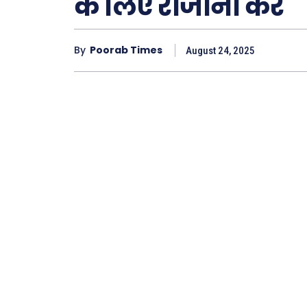
के लिए रोजाना करें
By
Poorab Times
August 24, 2025
Type here.
ख़बरें
छत्तीस
देश
दुनिया
राजनी
अपराध
सरकार