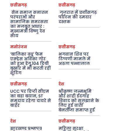
छत्तीसगढ़
छत्तीसगढ़
सेन समाज सनातन
गुजरात में छत्तीसगढ़
परंपराओं और
पर्यटन की दमदार
सामाजिक समरसता
दस्तक
का मजबूत आधार :
मुख्यमंत्री विष्णु देव
साय
मनोरंजन
छत्तीसगढ़
‘बालिका वधू’ फेम
भगवान शिव पर
एक्ट्रेस अविका गोर
टिप्पणी मामले में
को हुआ डेंगू,104 डिग्री
अरुण पन्नालाल
बुखार में भी करती रहीं
शूटिंग
छत्तीसगढ़
देश
UCC पर डिप्टी सीएम
श्रीकृष्ण जन्मभूमि
का बड़ा बयान, ST
और शाही ईदगाह
समुदाय रहेगा दायरे से
विवाद को सुलझाने के
बाहर
लिए हुई वार्ता
बेनतीजा समाप्त हुई
देश
छत्तीसगढ़
झारखण्ड प्रश्नपत्र
महिला सुरक्षा