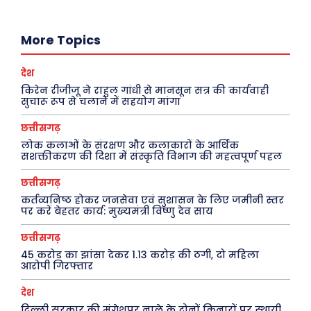
More Topics
Search
Type here...
देश
किरेन रीजीजू ने राहुल गांधी से मानसून सत्र की कार्यवाही
सुचारू रूप से चलाने में सहयोग मांगा
ख़बरें
पूरब विशेष
छत्तीसगढ़
लोक कलाओं के संरक्षण और कलाकारों के आर्थिक
छत्तीसगढ़
वो ख़्वाबों के दिन
सशक्तीकरण की दिशा में संस्कृति विभाग की महत्वपूर्ण पहल
देश
व्यंग्य : गुस्ताखी माफ़
छत्तीसगढ़
दुनिया
आज का कार्टून
कर्तव्यनिष्ठ होकर जनसेवा एवं सुशासन के लिए जमीनी स्तर
पर करें बेहतर कार्य: मुख्यमंत्री विष्णु देव साय
राजनीति
शायरी
अपराध
संस्मरण
छत्तीसगढ़
सरकारी योजना
मधुर वचन
45 करोड़ का झांसा देकर 1.13 करोड़ की ठगी, दो महिला
आरोपी गिरफ्तार
मनोरंजन
अन्य
देश
दिल्ली सरकार की मुंगेशपुर नाले के दोनों किनारों पर स्थायी