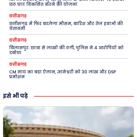
फ़िल्मी दुनिया
धर्म व अध्यात्म
छठ घाट विकसित करने की योजना
खेल
Real Estate
छत्तीसगढ़
अजब-ग़ज़ब
Finance
छत्तीसगढ़ में फिर बदलेगा मौसम, बारिश और तेज हवाओं की
चेतावनी
पर्यटन
महिला जगत
छत्तीसगढ़
जानकारी
बिलासपुर: छात्रा से लाखों की ठगी, पुलिस ने 4 आरोपियों को
दबोचा
Tech
छत्तीसगढ़
Laptops
CM साय का बड़ा ऐलान, ज्ञानेश्वरी को 30 लाख और DSP
प्रमोशन
Mobiles
स्वास्थ्य
इसे भी पढ़े
क़ायदे क़ानून जानकारी
कैरियर और शिक्षा
Facebook
Instagram
Pinterest