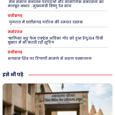
सेन समाज सनातन परंपराओं और सामाजिक समरसता का
मजबूत आधार : मुख्यमंत्री विष्णु देव साय
Mobiles
स्वास्थ्य
छत्तीसगढ़
गुजरात में छत्तीसगढ़ पर्यटन की दमदार दस्तक
क़ायदे क़ानून जानकारी
कैरियर और शिक्षा
मनोरंजन
‘बालिका वधू’ फेम एक्ट्रेस अविका गोर को हुआ डेंगू,104 डिग्री
बुखार में भी करती रहीं शूटिंग
छत्तीसगढ़
Facebook
Instagram
Pinterest
भगवान शिव पर टिप्पणी मामले में अरुण पन्नालाल
X
Youtube
About Us
Privacy Policy
इसे भी पढ़े