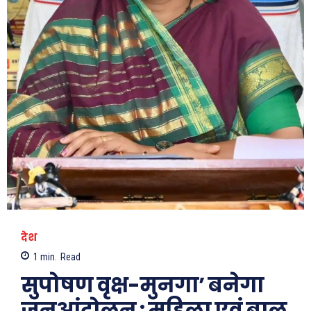
देश
1
min.
Read
सुपोषण वृक्ष-मुनगा’ बनेगा
जनआंदोलन : महिला एवं बाल