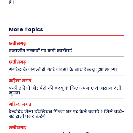
है।
देश
व्यंग्य : गुस्ताखी माफ़
दुनिया
आज का कार्टून
राजनीति
शायरी
More Topics
अपराध
संस्मरण
सरकारी योजना
मधुर वचन
छत्तीसगढ़
वन्यजीव तस्करों पर कड़ी कार्रवाई
मनोरंजन
अन्य
छत्तीसगढ़
फ़िल्मी दुनिया
धर्म व अध्यात्म
गंगरेल के जंगलों से गहरे जख्मों के साथ रेस्क्यू हुआ अजगर
खेल
Real Estate
महिला जगत
अजब-ग़ज़ब
Finance
फटी एड़ियों और पैरों की बदबू के लिए अपनाएं ये आसान देसी
नुस्खा
पर्यटन
महिला जगत
महिला जगत
जानकारी
रेस्टोरेंट जैसा इटेलियन पिज्जा घर पर कैसे बनाएं ? जिसे बच्चे-
बड़े सभी पसंद करेंगे
Tech
छत्तीसगढ़
Laptops