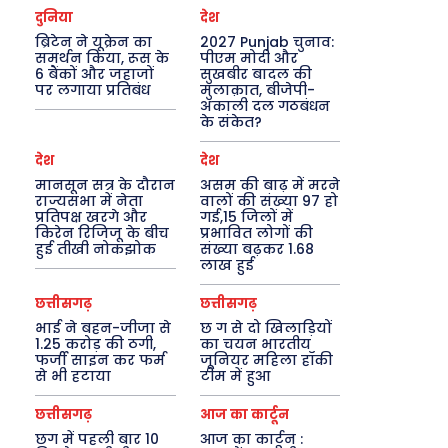
दुनिया
देश
ब्रिटेन ने यूक्रेन का
2027 Punjab चुनाव:
समर्थन किया, रूस के
पीएम मोदी और
6 बैंकों और जहाजों
सुखबीर बादल की
पर लगाया प्रतिबंध
मुलाक़ात, बीजेपी-
अकाली दल गठबंधन
के संकेत?
देश
देश
मानसून सत्र के दौरान
असम की बाढ़ में मरने
राज्यसभा में नेता
वालों की संख्या 97 हो
प्रतिपक्ष खरगे और
गई,15 जिलों में
किरेन रिजिजू के बीच
प्रभावित लोगों की
हुई तीखी नोकझोक
संख्या बढ़कर 1.68
लाख हुई
छत्तीसगढ़
छत्तीसगढ़
भाई ने बहन-जीजा से
छ ग से दो खिलाड़ियों
1.25 करोड़ की ठगी,
का चयन भारतीय
फर्जी साइन कर फर्म
जूनियर महिला हॉकी
से भी हटाया
टीम में हुआ
छत्तीसगढ़
आज का कार्टून
छग में पहली बार 10
आज का कार्टून :