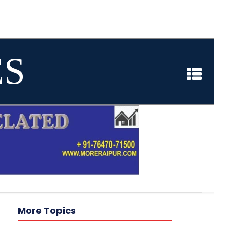
ES
More Topics