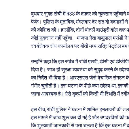
सरकार
बुधवार सुबह रांची में RSS के दफ़्तर को नुकसान पहुँचाने क
मनोरं
फेंके। पुलिस के मुताबिक, मंगलवार देर रात दो बदमाशों ने 
फ़िल्मी
की कोशिश की। हालाँकि, दोनों बोतलें बाउंड्री वॉल तक प
खेल
कोई नुकसान नहीं पहुँचा। भाजपा नेता बाबूलाल मरांडी ने
अजब-ग
स्वयंसेवक संघ कार्यालय पर बीती मध्य रात्रि पेट्रोल ब
पर्यटन
उन्होंने कहा कि इस संबंध में रांची एसपी, डीसी एवं डीजीप
जानका
दिया है। साथ ही सुरक्षा व्यवस्था को सुदृढ़ करने के उद्द
का निर्देश भी दिया है। आरएसएस जैसे वैचारिक संगठन क
Tech
गंभीर चुनौती है। इस घटना के पीछे क्या उद्देश्य था, इसकी
Lapt
जाना आवश्यक है। ऐसे कृत्यों को किसी भी स्थिति में स
Mobi
स्वास्थ्
इस बीच, रांची पुलिस ने घटना में शामिल हमलावरों की तल
क़ायदे
इस मामले में जांच शुरू कर दी गई है और उपद्रवियों की 
कैरियर
कि शुरुआती जानकारी से पता चलता है कि इस घटना में द