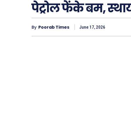
पेट्रोल फेंके बम, स्
By
Poorab Times
June 17, 2026
Type here.
ख़बरें
छत्तीस
देश
दुनिया
राजनी
अपराध