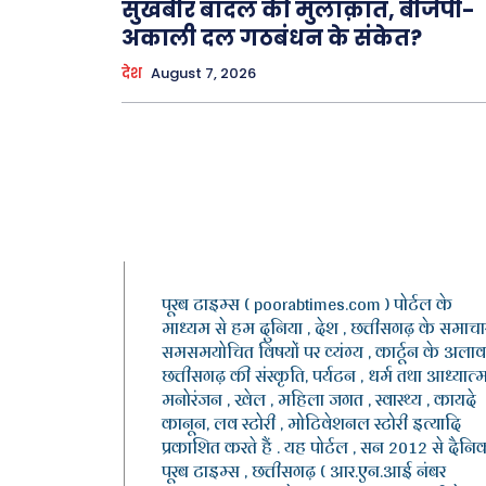
सुखबीर बादल की मुलाक़ात, बीजेपी-
अकाली दल गठबंधन के संकेत?
देश
August 7, 2026
पूरब टाइम्स ( poorabtimes.com ) पोर्टल के
माध्यम से हम दुनिया , देश , छत्तीसगढ़ के समाचार
समसमयोचित विषयों पर व्यंग्य , कार्टून के अलाव
छत्तीसगढ़ की संस्कृति, पर्यटन , धर्म तथा आध्यात्म
मनोरंजन , खेल , महिला जगत , स्वास्थ्य , कायदे
कानून, लव स्टोरी , मोटिवेशनल स्टोरी इत्यादि
प्रकाशित करते हैं . यह पोर्टल , सन 2012 से दैनि
पूरब टाइम्स , छत्तीसगढ़ ( आर.एन.आई नंबर