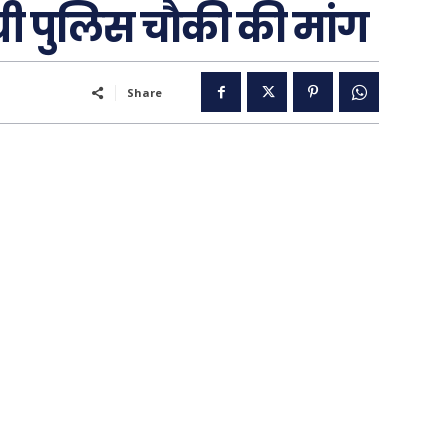
थायी पुलिस चौकी की मांग
Share
..
पूरब विशेष
गढ़
वो ख़्वाबों के दिन
व्यंग्य : गुस्ताखी माफ़
आज का कार्टून
ति
शायरी
संस्मरण