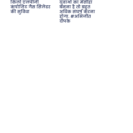
किलो एलपीजी
युवाओं का मसीहा
कंपोजिट गैस सिलेंडर
बनना है तो बहुत
की सुविधा
अधिक संघर्ष करना
होगा. #अभिजीत
दीपके
Search