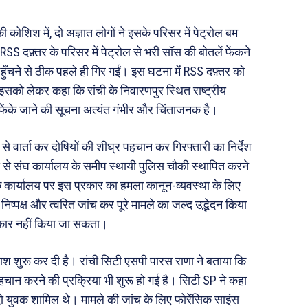
ी योजना
मधुर वचन
ी कोशिश में, दो अज्ञात लोगों ने इसके परिसर में पेट्रोल बम
जन
अन्य
RSS दफ़्तर के परिसर में पेट्रोल से भरी सॉस की बोतलें फेंकने
 दुनिया
धर्म व अध्यात्म
हुँचने से ठीक पहले ही गिर गईं। इस घटना में RSS दफ़्तर को
Real Estate
 इसको लेकर कहा कि रांची के निवारणपुर स्थित राष्ट्रीय
़ज़ब
Finance
म फेंके जाने की सूचना अत्यंत गंभीर और चिंताजनक है।
महिला जगत
ी से वार्ता कर दोषियों की शीघ्र पहचान कर गिरफ्तारी का निर्देश
री
ेश्य से संघ कार्यालय के समीप स्थायी पुलिस चौकी स्थापित करने
े कार्यालय पर इस प्रकार का हमला कानून-व्यवस्था के लिए
 निष्पक्ष और त्वरित जांच कर पूरे मामले का जल्द उद्भेदन किया
ops
्वीकार नहीं किया जा सकता।
les
य
ाश शुरू कर दी है। रांची सिटी एसपी पारस राणा ने बताया कि
 क़ानून जानकारी
पहचान करने की प्रक्रिया भी शुरू हो गई है। सिटी SP ने कहा
 और शिक्षा
ो युवक शामिल थे। मामले की जांच के लिए फोरेंसिक साइंस