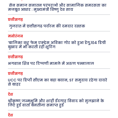
सेन समाज सनातन परंपराओं और सामाजिक समरसता का
राजनीति
शायरी
मजबूत आधार : मुख्यमंत्री विष्णु देव साय
अपराध
संस्मरण
छत्तीसगढ़
सरकारी योजना
मधुर वचन
गुजरात में छत्तीसगढ़ पर्यटन की दमदार दस्तक
मनोरंजन
अन्य
मनोरंजन
‘बालिका वधू’ फेम एक्ट्रेस अविका गोर को हुआ डेंगू,104 डिग्री
फ़िल्मी दुनिया
धर्म व अध्यात्म
बुखार में भी करती रहीं शूटिंग
खेल
Real Estate
छत्तीसगढ़
अजब-ग़ज़ब
Finance
भगवान शिव पर टिप्पणी मामले में अरुण पन्नालाल
पर्यटन
महिला जगत
छत्तीसगढ़
UCC पर डिप्टी सीएम का बड़ा बयान, ST समुदाय रहेगा दायरे
जानकारी
से बाहर
Tech
देश
श्रीकृष्ण जन्मभूमि और शाही ईदगाह विवाद को सुलझाने के
Laptops
लिए हुई वार्ता बेनतीजा समाप्त हुई
Mobiles
देश
स्वास्थ्य