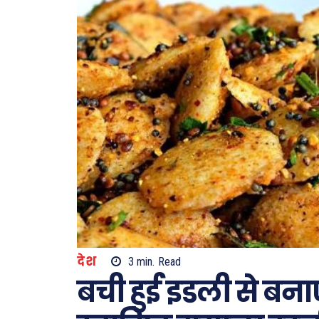
देश
3
min.
Read
बची हुई इडली से बना