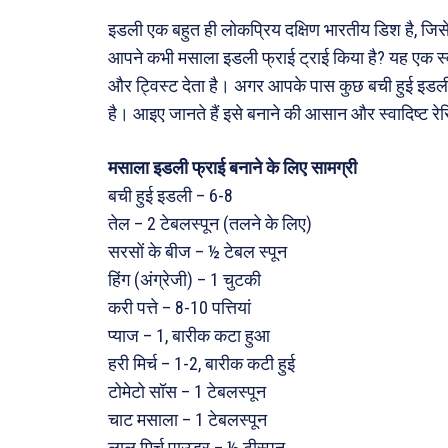
इडली एक बहुत ही लोकप्रिय दक्षिण भारतीय डिश है, जिसे 
ख़बरें
आपने कभी मसाला इडली फ्राई ट्राई किया है? यह एक स्वा
और ट्विस्ट देता है। अगर आपके पास कुछ बची हुई इडली
छत्तीस
है। आइए जानते हैं इसे बनाने की आसान और स्वादिष्ट रे
देश
दुनिया
मसाला इडली फ्राई बनाने के लिए सामग्री
राजनी
बची हुई इडली – 6-8
तेल – 2 टेबलस्पून (तलने के लिए)
अपराध
सरसों के बीज – ½ टेबल स्पून
सरकार
हिंग (अंग्रेजी) – 1 चुटकी
मनोरं
करी पत्ते – 8-10 पत्तियां
प्याज – 1, बारीक कटा हुआ
फ़िल्मी
हरी मिर्च – 1-2, बारीक कटी हुई
खेल
टोमेटो सॉस – 1 टेबलस्पून
अजब-ग
चाट मसाला – 1 टेबलस्पून
पर्यटन
लाल मिर्च पाउडर – ½ टीस्पून