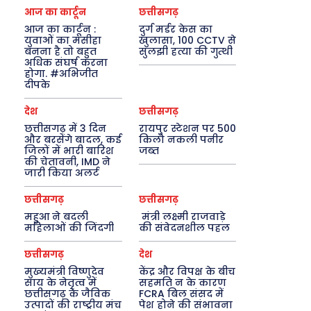
आज का कार्टून
छत्तीसगढ़
आज का कार्टून :
दुर्ग मर्डर केस का
युवाओं का मसीहा
खुलासा, 100 CCTV से
बनना है तो बहुत
सुलझी हत्या की गुत्थी
अधिक संघर्ष करना
होगा. #अभिजीत
दीपके
देश
छत्तीसगढ़
छत्तीसगढ़ में 3 दिन
रायपुर स्टेशन पर 500
और बरसेंगे बादल, कई
किलो नकली पनीर
जिलों में भारी बारिश
जब्त
की चेतावनी, IMD ने
जारी किया अलर्ट
छत्तीसगढ़
छत्तीसगढ़
महुआ ने बदली
मंत्री लक्ष्मी राजवाड़े
महिलाओं की जिंदगी
की संवेदनशील पहल
छत्तीसगढ़
देश
मुख्यमंत्री विष्णुदेव
केंद्र और विपक्ष के बीच
साय के नेतृत्व में
सहमति न के कारण
छत्तीसगढ़ के जैविक
FCRA बिल संसद में
उत्पादों की राष्ट्रीय मंच
पेश होने की संभावना