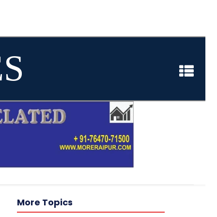
ES
More Topics