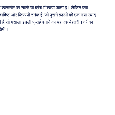
खासतौर पर नाश्ते या ब्रंच में खाया जाता है। लेकिन क्या
पूरब विशेष
दिष्ट और क्रिस्पी स्नैक है, जो पुराने इडली को एक नया स्वाद
 हैं, तो मसाला इडली फ्राई बनाने का यह एक बेहतरीन तरीका
गढ़
वो ख़्वाबों के दिन
सिपी।
व्यंग्य : गुस्ताखी माफ़
आज का कार्टून
ति
शायरी
संस्मरण
ी योजना
मधुर वचन
जन
अन्य
 दुनिया
धर्म व अध्यात्म
Real Estate
़ज़ब
Finance
महिला जगत