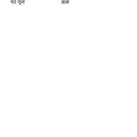
पर गूंज
कम
Search