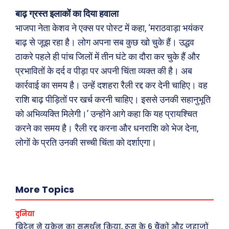
बाढ़ ग्रस्त इलाकों का दिया हवाला
भाजपा नेता केशव ने एक्स पर पोस्ट में कहा, ‘मराठवाड़ा भयंकर
बाढ़ से जूझ रहा है। लोग अपना सब कुछ खो चुके हैं। उद्धव
ठाकरे पहले ही पांच जिलों में तीन घंटे का दौरा कर चुके हैं और
प्रभावितों के दर्द व पीड़ा पर अपनी चिंता व्यक्त की है। अब
कार्रवाई का समय है। उन्हें दशहरा रैली रद्द कर देनी चाहिए। वह
राशि बाढ़ पीड़ितों पर खर्च करनी चाहिए। इससे उनकी सहानुभूति
को अभिव्यक्ति मिलेगी।’ उन्होंने आगे कहा कि यह प्रायश्चित
Search
Type here...
करने का समय है। रैली रद्द करना और धनराशि को भेज देना,
लोगों के प्रति उनकी सच्ची चिंता को दर्शाएगा।
ख़बरें
पूरब विशेष
More Topics
छत्तीसगढ़
वो ख़्वाबों के दिन
देश
व्यंग्य : गुस्ताखी माफ़
दुनिया
ब्रिटेन ने यूक्रेन का समर्थन किया, रूस के 6 बैंकों और जहाजों
दुनिया
आज का कार्टून