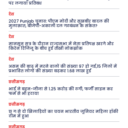
पर लगाया प्रतिबंध
राजनीति
शायरी
देश
अपराध
संस्मरण
2027 Punjab चुनाव: पीएम मोदी और सुखबीर बादल की
सरकारी योजना
मधुर वचन
मुलाक़ात, बीजेपी-अकाली दल गठबंधन के संकेत?
मनोरंजन
अन्य
देश
मानसून सत्र के दौरान राज्यसभा में नेता प्रतिपक्ष खरगे और
किरेन रिजिजू के बीच हुई तीखी नोकझोक
फ़िल्मी दुनिया
धर्म व अध्यात्म
देश
खेल
Real Estate
असम की बाढ़ में मरने वालों की संख्या 97 हो गई,15 जिलों में
अजब-ग़ज़ब
Finance
प्रभावित लोगों की संख्या बढ़कर 1.68 लाख हुई
पर्यटन
महिला जगत
छत्तीसगढ़
जानकारी
भाई ने बहन-जीजा से 1.25 करोड़ की ठगी, फर्जी साइन कर
फर्म से भी हटाया
Tech
छत्तीसगढ़
छ ग से दो खिलाड़ियों का चयन भारतीय जूनियर महिला हॉकी
Laptops
टीम में हुआ
Mobiles
छत्तीसगढ़