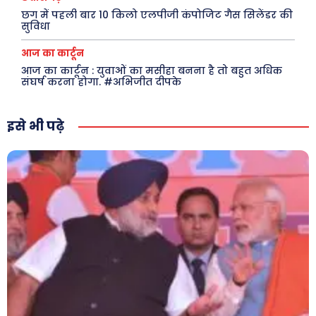
स्वास्थ्य
छग में पहली बार 10 किलो एलपीजी कंपोजिट गैस सिलेंडर की
क़ायदे क़ानून जानकारी
सुविधा
कैरियर और शिक्षा
आज का कार्टून
आज का कार्टून : युवाओं का मसीहा बनना है तो बहुत अधिक
संघर्ष करना होगा. #अभिजीत दीपके
Facebook
Instagram
Pinterest
इसे भी पढ़े
X
Youtube
About Us
Privacy Policy