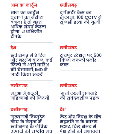
आज का कार्टून
छत्तीसगढ़
आज का कार्टून :
दुर्ग मर्डर केस का
युवाओं का मसीहा
खुलासा, 100 CCTV से
बनना है तो बहुत
सुलझी हत्या की गुत्थी
अधिक संघर्ष करना
होगा. #अभिजीत
दीपके
देश
छत्तीसगढ़
छत्तीसगढ़ में 3 दिन
रायपुर स्टेशन पर 500
और बरसेंगे बादल, कई
किलो नकली पनीर
जिलों में भारी बारिश
जब्त
की चेतावनी, IMD ने
जारी किया अलर्ट
छत्तीसगढ़
छत्तीसगढ़
महुआ ने बदली
मंत्री लक्ष्मी राजवाड़े
महिलाओं की जिंदगी
की संवेदनशील पहल
छत्तीसगढ़
देश
मुख्यमंत्री विष्णुदेव
केंद्र और विपक्ष के बीच
साय के नेतृत्व में
सहमति न के कारण
छत्तीसगढ़ के जैविक
FCRA बिल संसद में
उत्पादों की राष्ट्रीय मंच
पेश होने की संभावना