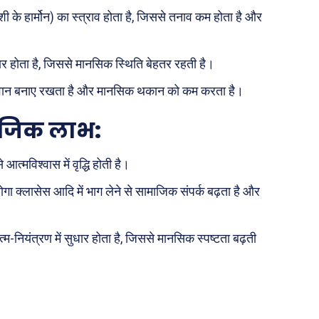
 (खुशी के हार्मोन) का स्त्राव होता है, जिससे तनाव कम होता है और
ी योजना
मधुर वचन
जन
अन्य
सुधार होता है, जिससे मानसिक स्थिति बेहतर रहती है।
 दुनिया
धर्म व अध्यात्म
जावान बनाए रखता है और मानसिक थकान को कम करता है।
Real Estate
ाजिक लाभ
:
़ज़ब
Finance
महिला जगत
्मविश्वास में वृद्धि होती है।
री
योगा क्लासेस आदि में भाग लेने से सामाजिक संपर्क बढ़ता है और
ops
-नियंत्रण में सुधार होता है, जिससे मानसिक स्पष्टता बढ़ती
les
य
 क़ानून जानकारी