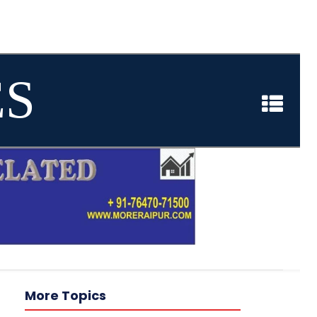
ES
More Topics