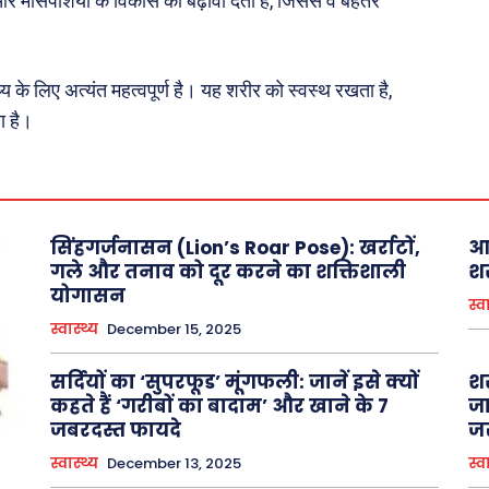
र मांसपेशियों के विकास को बढ़ावा देता है, जिससे वे बेहतर
 के लिए अत्यंत महत्वपूर्ण है। यह शरीर को स्वस्थ रखता है,
ा है।
सिंहगर्जनासन (Lion’s Roar Pose): खर्राटों,
आय
गले और तनाव को दूर करने का शक्तिशाली
शर
योगासन
स्व
स्वास्थ्य
December 15, 2025
सर्दियों का ‘सुपरफूड’ मूंगफली: जानें इसे क्यों
शर
कहते हैं ‘गरीबों का बादाम’ और खाने के 7
जा
जबरदस्त फायदे
जर
स्वास्थ्य
December 13, 2025
स्व