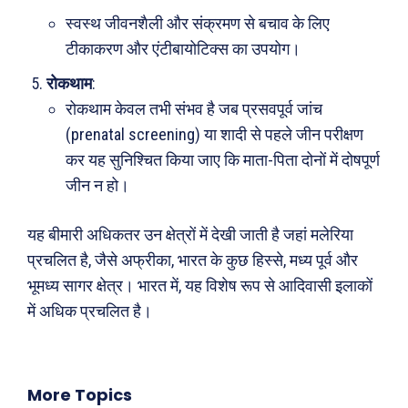
दुनिया
आज का कार्टून
स्वस्थ जीवनशैली और संक्रमण से बचाव के लिए
राजनीति
शायरी
टीकाकरण और एंटीबायोटिक्स का उपयोग।
अपराध
संस्मरण
रोकथाम
:
सरकारी योजना
मधुर वचन
रोकथाम केवल तभी संभव है जब प्रसवपूर्व जांच
(prenatal screening) या शादी से पहले जीन परीक्षण
मनोरंजन
अन्य
कर यह सुनिश्चित किया जाए कि माता-पिता दोनों में दोषपूर्ण
फ़िल्मी दुनिया
धर्म व अध्यात्म
जीन न हो।
खेल
Real Estate
यह बीमारी अधिकतर उन क्षेत्रों में देखी जाती है जहां मलेरिया
अजब-ग़ज़ब
Finance
प्रचलित है, जैसे अफ्रीका, भारत के कुछ हिस्से, मध्य पूर्व और
पर्यटन
महिला जगत
भूमध्य सागर क्षेत्र। भारत में, यह विशेष रूप से आदिवासी इलाकों
जानकारी
में अधिक प्रचलित है।
Tech
Laptops
More Topics
Mobiles