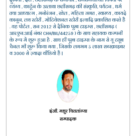
व्यंग्य , कार्टून के अलावा छत्तीसगढ़ की संस्कृति, पर्यटन , धर्म
तथा आध्यात्म , मनोरंजन , खेल , महिला जगत , स्वास्थ्य , कायदे
कानून, लव स्टोरी , मोटिवेशनल स्टोरी इत्यादि प्रकाशित करते हैं
. यह पोर्टल , सन 2012 से दैनिक पूरब टाइम्स , छत्तीसगढ़ (
आर.एन.आई नंबर CHH/BIL/44259 ) के साथ सहायक कम्पनी
के रूप में शुरू हुआ है . साथ ही पूरब टाइम्स के नाम से यू ट्यूब
चैनल भी शुरू किया गया , जिसके लगभग 5 लाख सब्स्क्राइबर
व 3000 से ज़्यादा वीडियो हैं |
इंजी. मधुर चितलांग्या
सम्पादक