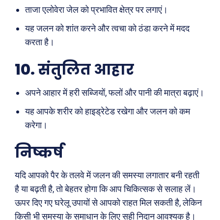
ताजा एलोवेरा जेल को प्रभावित क्षेत्र पर लगाएं।
मनोरंजन
अन्य
यह जलन को शांत करने और त्वचा को ठंडा करने में मदद
फ़िल्मी दुनिया
धर्म व अध्यात्म
करता है।
खेल
Real Estate
10.
संतुलित आहार
अजब-ग़ज़ब
Finance
पर्यटन
महिला जगत
अपने आहार में हरी सब्जियों, फलों और पानी की मात्रा बढ़ाएं।
जानकारी
यह आपके शरीर को हाइड्रेटेड रखेगा और जलन को कम
करेगा।
Tech
Laptops
निष्कर्ष
Mobiles
स्वास्थ्य
यदि आपको पैर के तलवे में जलन की समस्या लगातार बनी रहती
क़ायदे क़ानून जानकारी
है या बढ़ती है, तो बेहतर होगा कि आप चिकित्सक से सलाह लें।
कैरियर और शिक्षा
ऊपर दिए गए घरेलू उपायों से आपको राहत मिल सकती है, लेकिन
किसी भी समस्या के समाधान के लिए सही निदान आवश्यक है।