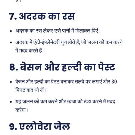
7.
अदरक का रस
अदरक का रस लेकर उसे पानी में मिलाकर पिएं।
Search
Type here...
अदरक में एंटी-इंफ्लेमेटरी गुण होते हैं, जो जलन को कम करने
में मदद करते हैं।
8.
बेसन और हल्दी का पेस्ट
ख़बरें
पूरब विशेष
बेसन और हल्दी का पेस्ट बनाकर तलवे पर लगाएं और 30
छत्तीसगढ़
वो ख़्वाबों के दिन
मिनट बाद धो लें।
देश
व्यंग्य : गुस्ताखी माफ़
यह जलन को कम करने और त्वचा को ठंडा करने में मदद
दुनिया
आज का कार्टून
करेगा।
राजनीति
शायरी
अपराध
संस्मरण
9.
एलोवेरा जेल
सरकारी योजना
मधुर वचन