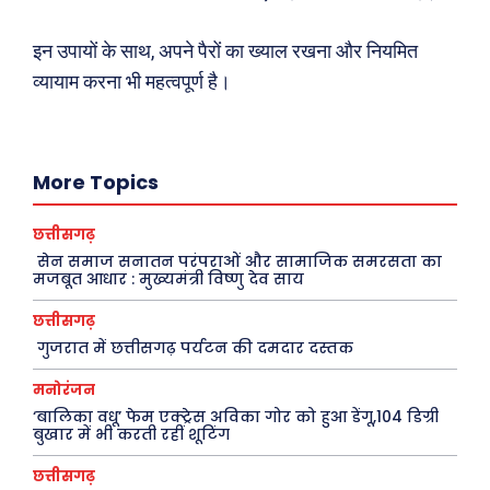
Facebook
Instagram
Pinterest
इन उपायों के साथ, अपने पैरों का ख्याल रखना और नियमित
व्यायाम करना भी महत्वपूर्ण है।
X
Youtube
About Us
Privacy Policy
More Topics
छत्तीसगढ़
सेन समाज सनातन परंपराओं और सामाजिक समरसता का
मजबूत आधार : मुख्यमंत्री विष्णु देव साय
छत्तीसगढ़
गुजरात में छत्तीसगढ़ पर्यटन की दमदार दस्तक
मनोरंजन
‘बालिका वधू’ फेम एक्ट्रेस अविका गोर को हुआ डेंगू,104 डिग्री
बुखार में भी करती रहीं शूटिंग
छत्तीसगढ़