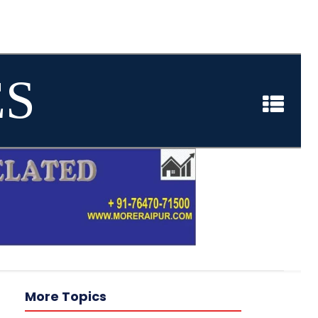
ES
More Topics