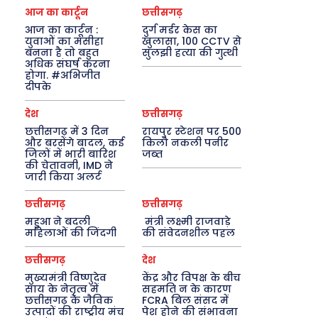
आज का कार्टून
छत्तीसगढ़
आज का कार्टून :
दुर्ग मर्डर केस का
युवाओं का मसीहा
खुलासा, 100 CCTV से
बनना है तो बहुत
सुलझी हत्या की गुत्थी
अधिक संघर्ष करना
होगा. #अभिजीत
दीपके
देश
छत्तीसगढ़
छत्तीसगढ़ में 3 दिन
रायपुर स्टेशन पर 500
और बरसेंगे बादल, कई
किलो नकली पनीर
जिलों में भारी बारिश
जब्त
की चेतावनी, IMD ने
जारी किया अलर्ट
छत्तीसगढ़
छत्तीसगढ़
महुआ ने बदली
मंत्री लक्ष्मी राजवाड़े
महिलाओं की जिंदगी
की संवेदनशील पहल
छत्तीसगढ़
देश
मुख्यमंत्री विष्णुदेव
केंद्र और विपक्ष के बीच
साय के नेतृत्व में
सहमति न के कारण
छत्तीसगढ़ के जैविक
FCRA बिल संसद में
उत्पादों की राष्ट्रीय मंच
पेश होने की संभावना