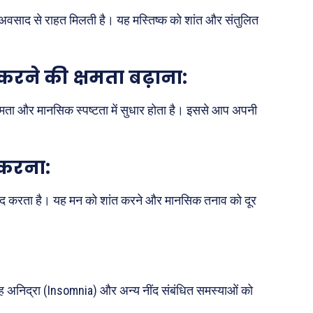
र अवसाद से राहत मिलती है। यह मस्तिष्क को शांत और संतुलित
..
 करने की क्षमता बढ़ाना:
पूरब विशेष
क्षमता और मानसिक स्पष्टता में सुधार होता है। इससे आप अपनी
गढ़
वो ख़्वाबों के दिन
व्यंग्य : गुस्ताखी माफ़
करना:
आज का कार्टून
 मदद करता है। यह मन को शांत करने और मानसिक तनाव को दूर
ति
शायरी
संस्मरण
ी योजना
मधुर वचन
जन
अन्य
ै। यह अनिद्रा (Insomnia) और अन्य नींद संबंधित समस्याओं को
 दुनिया
धर्म व अध्यात्म