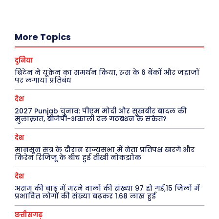
Mobiles
स्वास्थ्य
क़ायदे क़ानून जानकारी
More Topics
कैरियर और शिक्षा
दुनिया
ब्रिटेन ने यूक्रेन का समर्थन किया, रूस के 6 बैंकों और जहाजों
पर लगाया प्रतिबंध
Facebook
Instagram
Pinterest
देश
X
Youtube
2027 Punjab चुनाव: पीएम मोदी और सुखबीर बादल की
मुलाक़ात, बीजेपी-अकाली दल गठबंधन के संकेत?
About Us
Privacy Policy
देश
मानसून सत्र के दौरान राज्यसभा में नेता प्रतिपक्ष खरगे और
किरेन रिजिजू के बीच हुई तीखी नोकझोक
देश
असम की बाढ़ में मरने वालों की संख्या 97 हो गई,15 जिलों में
प्रभावित लोगों की संख्या बढ़कर 1.68 लाख हुई
छत्तीसगढ़