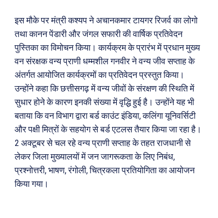
दुनिया
आज का कार्टून
इस मौके पर मंत्री कश्यप ने अचानकमार टायगर रिजर्व का लोगो
राजनीति
शायरी
तथा कानन पेंडारी और जंगल सफारी की वार्षिक प्रतिवेदन
अपराध
संस्मरण
पुस्तिका का विमोचन किया। कार्यक्रम के प्रारंभ में प्रधान मुख्य
सरकारी योजना
मधुर वचन
वन संरक्षक वन्य प्राणी धम्मशील गनवीर ने वन्य जीव सप्ताह के
अंतर्गत आयोजित कार्यक्रमों का प्रतिवेदन प्रस्तुत किया।
मनोरंजन
अन्य
उन्होंने कहा कि छत्तीसगढ़ में वन्य जीवों के संरक्षण की स्थिति में
सुधार होने के कारण इनकी संख्या में वृद्धि हुई है। उन्होंने यह भी
फ़िल्मी दुनिया
धर्म व अध्यात्म
बताया कि वन विभाग द्वारा बर्ड काउंट इंडिया, कलिंगा यूनिवर्सिटी
खेल
Real Estate
और पक्षी मित्रों के सहयोग से बर्ड एटलस तैयार किया जा रहा है।
अजब-ग़ज़ब
Finance
2 अक्टूबर से चल रहे वन्य प्राणी सप्ताह के तहत राजधानी से
पर्यटन
महिला जगत
लेकर जिला मुख्यालयों में जन जागरूकता के लिए निबंध,
जानकारी
प्रश्नोत्तरी, भाषण, रंगोली, चित्रकला प्रतियोगिता का आयोजन
किया गया।
Tech
Laptops