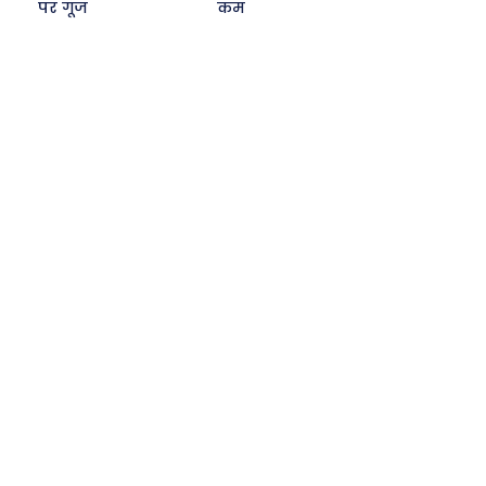
पर गूंज
कम
Search