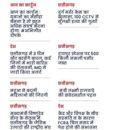
आज का कार्टून
छत्तीसगढ़
आज का कार्टून :
दुर्ग मर्डर केस का
युवाओं का मसीहा
खुलासा, 100 CCTV से
बनना है तो बहुत
सुलझी हत्या की गुत्थी
अधिक संघर्ष करना
होगा. #अभिजीत
दीपके
देश
छत्तीसगढ़
छत्तीसगढ़ में 3 दिन
रायपुर स्टेशन पर 500
और बरसेंगे बादल, कई
किलो नकली पनीर
जिलों में भारी बारिश
जब्त
की चेतावनी, IMD ने
जारी किया अलर्ट
छत्तीसगढ़
छत्तीसगढ़
महुआ ने बदली
मंत्री लक्ष्मी राजवाड़े
महिलाओं की जिंदगी
की संवेदनशील पहल
छत्तीसगढ़
देश
मुख्यमंत्री विष्णुदेव
केंद्र और विपक्ष के बीच
साय के नेतृत्व में
सहमति न के कारण
छत्तीसगढ़ के जैविक
FCRA बिल संसद में
उत्पादों की राष्ट्रीय मंच
पेश होने की संभावना