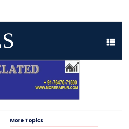
ES
More Topics