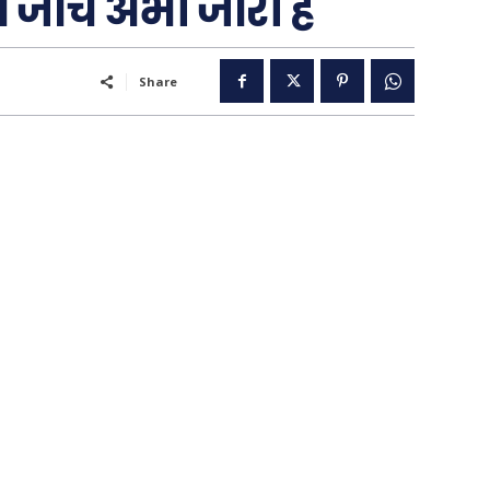
 जांच अभी जारी है
..
Share
पूरब विशेष
गढ़
वो ख़्वाबों के दिन
व्यंग्य : गुस्ताखी माफ़
आज का कार्टून
ति
शायरी
संस्मरण
ी योजना
मधुर वचन
जन
अन्य
 दुनिया
धर्म व अध्यात्म
Real Estate