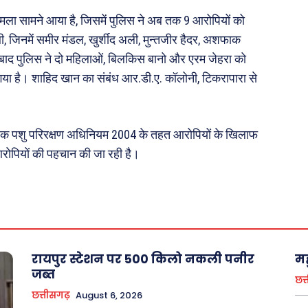
़ज़ब
Finance
 मामला सामने आया है, जिसमें पुलिस ने अब तक 9 आरोपियों को
महिला जगत
 थी, जिनमें समीर मंडल, खुर्शीद अली, मुन्तजीर हैदर, अशफाक
री
ाद पुलिस ने दो महिलाओं, बिलकिस बानो और एरम जेहरा को
 गया है। शाहिद खान का संबंध आर.डी.ए. कॉलोनी, टिकरापारा से
ops
les
ृषक पशु परिरक्षण अधिनियम 2004 के तहत आरोपियों के खिलाफ
य
आरोपियों की पहचान की जा रही है।
 क़ानून जानकारी
 और शिक्षा
रायपुर स्टेशन पर 500 किलो नकली पनीर
मह
About Us
Privacy Policy
जब्त
छत्
छत्तीसगढ़
August 6, 2026