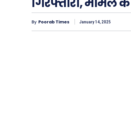
गिरफ्तारी, मामले की
Type here.
By
Poorab Times
January 14, 2025
ख़बरें
छत्तीस
देश
दुनिया
राजनी
अपराध
सरकार
मनोरं
फ़िल्मी
खेल