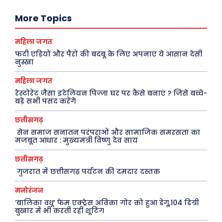
दुनिया
आज का कार्टून
More Topics
राजनीति
शायरी
अपराध
संस्मरण
महिला जगत
सरकारी योजना
मधुर वचन
फटी एड़ियों और पैरों की बदबू के लिए अपनाएं ये आसान देसी
नुस्खा
मनोरंजन
अन्य
महिला जगत
रेस्टोरेंट जैसा इटेलियन पिज्जा घर पर कैसे बनाएं ? जिसे बच्चे-
फ़िल्मी दुनिया
धर्म व अध्यात्म
बड़े सभी पसंद करेंगे
खेल
Real Estate
छत्तीसगढ़
अजब-ग़ज़ब
Finance
सेन समाज सनातन परंपराओं और सामाजिक समरसता का
मजबूत आधार : मुख्यमंत्री विष्णु देव साय
पर्यटन
महिला जगत
छत्तीसगढ़
जानकारी
गुजरात में छत्तीसगढ़ पर्यटन की दमदार दस्तक
Tech
मनोरंजन
‘बालिका वधू’ फेम एक्ट्रेस अविका गोर को हुआ डेंगू,104 डिग्री
Laptops
बुखार में भी करती रहीं शूटिंग
Mobiles