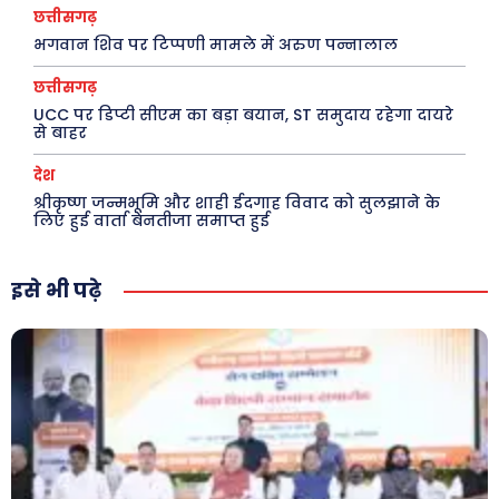
छत्तीसगढ़
स्वास्थ्य
भगवान शिव पर टिप्पणी मामले में अरुण पन्नालाल
क़ायदे क़ानून जानकारी
छत्तीसगढ़
कैरियर और शिक्षा
UCC पर डिप्टी सीएम का बड़ा बयान, ST समुदाय रहेगा दायरे
से बाहर
देश
Facebook
Instagram
Pinterest
श्रीकृष्ण जन्मभूमि और शाही ईदगाह विवाद को सुलझाने के
लिए हुई वार्ता बेनतीजा समाप्त हुई
X
Youtube
About Us
Privacy Policy
इसे भी पढ़े