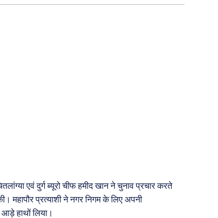
आज का कार्टून
ति
शायरी
संस्मरण
ी योजना
मधुर वचन
जन
अन्य
 दुनिया
धर्म व अध्यात्म
Real Estate
़ज़ब
Finance
महिला जगत
री
लांग्या एवं दुर्ग ब्यूरो चीफ हमीद खान ने चुनाव प्रचार करते
ी। महापौर प्रत्याशी ने नगर निगम के लिए अपनी
ops
आड़े हाथों लिया।
les