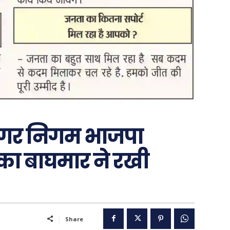
 नगर निगम भाजपा
..
लका बाघमार ने रखी
पूरब विशेष
गढ़
वो ख़्वाबों के दिन
Share
व्यंग्य : गुस्ताखी माफ़