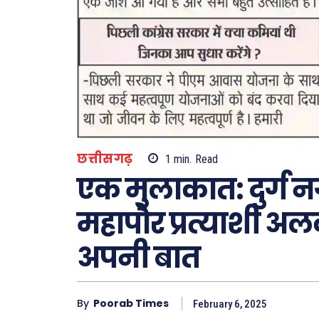
छत्तीसगढ़
1
min.
Read
एक मुलाकात: दुर्ग
Type here.
महापौर प्रत्याशी अ
अपनी बात
ख़बरें
छत्तीस
By
Poorab Times
February 6, 2025
देश