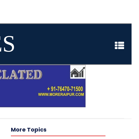
ES
More Topics