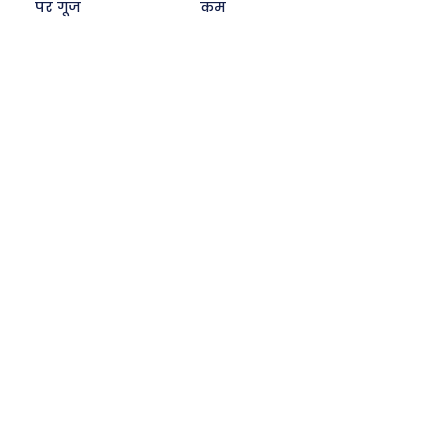
पर गूंज
कम
Search