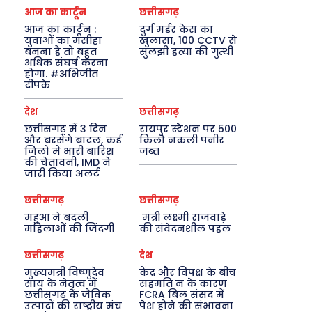
आज का कार्टून
छत्तीसगढ़
आज का कार्टून :
दुर्ग मर्डर केस का
युवाओं का मसीहा
खुलासा, 100 CCTV से
बनना है तो बहुत
सुलझी हत्या की गुत्थी
अधिक संघर्ष करना
होगा. #अभिजीत
दीपके
देश
छत्तीसगढ़
छत्तीसगढ़ में 3 दिन
रायपुर स्टेशन पर 500
और बरसेंगे बादल, कई
किलो नकली पनीर
जिलों में भारी बारिश
जब्त
की चेतावनी, IMD ने
जारी किया अलर्ट
छत्तीसगढ़
छत्तीसगढ़
महुआ ने बदली
मंत्री लक्ष्मी राजवाड़े
महिलाओं की जिंदगी
की संवेदनशील पहल
छत्तीसगढ़
देश
मुख्यमंत्री विष्णुदेव
केंद्र और विपक्ष के बीच
साय के नेतृत्व में
सहमति न के कारण
छत्तीसगढ़ के जैविक
FCRA बिल संसद में
उत्पादों की राष्ट्रीय मंच
पेश होने की संभावना