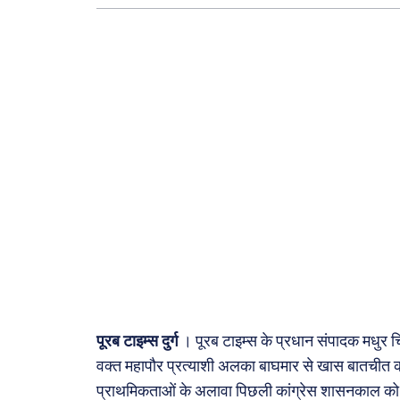
दुनिया
राजनी
अपराध
सरकार
मनोरं
फ़िल्मी
खेल
अजब-ग
पर्यटन
जानका
पूरब टाइम्स दुर्ग
। पूरब टाइम्स के प्रधान संपादक मधुर चित
Tech
वक्त महापौर प्रत्याशी अलका बाघमार से खास बातचीत क
Lapt
प्राथमिकताओं के अलावा पिछली कांग्रेस शासनकाल को 
Mobi