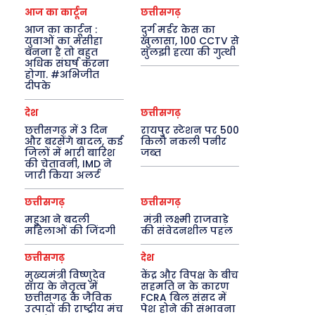
आज का कार्टून
छत्तीसगढ़
आज का कार्टून :
दुर्ग मर्डर केस का
युवाओं का मसीहा
खुलासा, 100 CCTV से
बनना है तो बहुत
सुलझी हत्या की गुत्थी
अधिक संघर्ष करना
होगा. #अभिजीत
दीपके
देश
छत्तीसगढ़
छत्तीसगढ़ में 3 दिन
रायपुर स्टेशन पर 500
और बरसेंगे बादल, कई
किलो नकली पनीर
जिलों में भारी बारिश
जब्त
की चेतावनी, IMD ने
जारी किया अलर्ट
छत्तीसगढ़
छत्तीसगढ़
महुआ ने बदली
मंत्री लक्ष्मी राजवाड़े
महिलाओं की जिंदगी
की संवेदनशील पहल
छत्तीसगढ़
देश
मुख्यमंत्री विष्णुदेव
केंद्र और विपक्ष के बीच
साय के नेतृत्व में
सहमति न के कारण
छत्तीसगढ़ के जैविक
FCRA बिल संसद में
उत्पादों की राष्ट्रीय मंच
पेश होने की संभावना