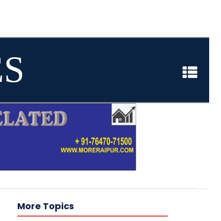
ES
More Topics