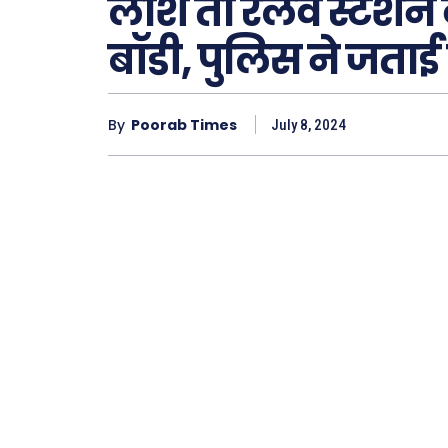
लाश तो रेलवे स्‍टेशन क
बॉडी, पुलिस ने जताई
By
Poorab Times
July 8, 2024
Type here.
ख़बरें
छत्तीस
देश
दुनिया
राजनी