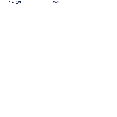
पर गूंज
कम
Search