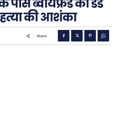
े पास ब्‍वॉयफ्रेंड की डेड
 हत्‍या की आशंका
Share
..
पूरब विशेष
गढ़
वो ख़्वाबों के दिन
व्यंग्य : गुस्ताखी माफ़
आज का कार्टून
ति
शायरी