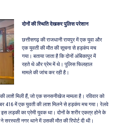
संस्मरण
ी योजना
मधुर वचन
दोनों की स्थिति देखकर पुलिस परेशान
जन
अन्य
छत्तीसगढ़ की राजधानी रायपुर में एक युवा और
 दुनिया
धर्म व अध्यात्म
एक युवती की मौत की सूचना से हड़कंप मच
Real Estate
गया। बताया जाता है कि दोनों अंबिकापुर में
़ज़ब
Finance
रहते थे और प्रेम में थे। पुलिस फिलहाल
महिला जगत
मामले की जांच कर रही है।
री
 की लाशें मिली हैं, जो एक सनसनीखेज मामला है। रविवार को
ंबर 416 में एक युवती की लाश मिलने से हड़कंप मच गया। रेलवे
ops
इस लड़की का प्रेमी युवक था। दोनों के शरीर एकत्र होने के
les
े सरस्वती नगर थाने में उसकी मौत की रिपोर्ट दी थी।
य