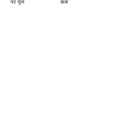
पर गूंज
कम
Search