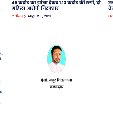
45 करोड़ का झांसा देकर 1.13 करोड़ की ठगी, दो
छत
महिला आरोपी गिरफ्तार
ते
छत्तीसगढ़
August 5, 2026
छत्
 ,
ा
 ,
इंजी. मधुर चितलांग्या
क
सम्पादक
ूप
5