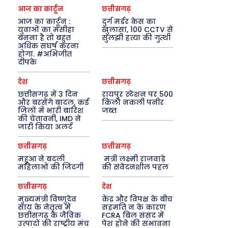
आज का कार्टून
छत्तीसगढ़
आज का कार्टून :
दुर्ग मर्डर केस का
युवाओं का मसीहा
खुलासा, 100 CCTV से
बनना है तो बहुत
सुलझी हत्या की गुत्थी
अधिक संघर्ष करना
होगा. #अभिजीत
दीपके
देश
छत्तीसगढ़
छत्तीसगढ़ में 3 दिन
रायपुर स्टेशन पर 500
और बरसेंगे बादल, कई
किलो नकली पनीर
जिलों में भारी बारिश
जब्त
की चेतावनी, IMD ने
जारी किया अलर्ट
छत्तीसगढ़
छत्तीसगढ़
महुआ ने बदली
मंत्री लक्ष्मी राजवाड़े
महिलाओं की जिंदगी
की संवेदनशील पहल
छत्तीसगढ़
देश
मुख्यमंत्री विष्णुदेव
केंद्र और विपक्ष के बीच
साय के नेतृत्व में
सहमति न के कारण
छत्तीसगढ़ के जैविक
FCRA बिल संसद में
उत्पादों की राष्ट्रीय मंच
पेश होने की संभावना