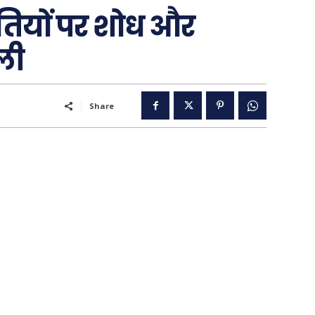
तियों पर शोध और
ली
..
Share
पूरब विशेष
गढ़
वो ख़्वाबों के दिन
व्यंग्य : गुस्ताखी माफ़
आज का कार्टून
ति
शायरी
संस्मरण
ी योजना
मधुर वचन