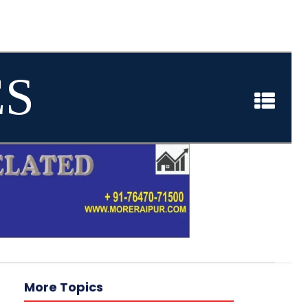
ES
More Topics