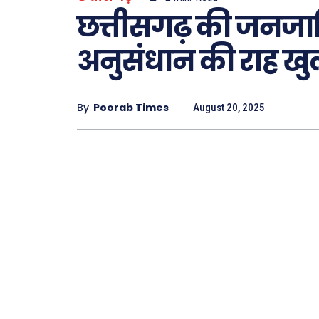
छत्तीसगढ़ की जनजा
अनुसंधान की राह खु
Type here.
By
Poorab Times
August 20, 2025
ख़बरें
छत्तीस
देश
दुनिया
राजनी
अपराध
सरकार