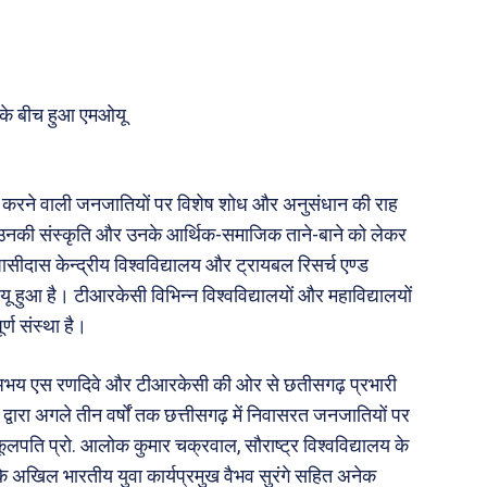
जन
अन्य
 दुनिया
धर्म व अध्यात्म
Real Estate
. के बीच हुआ एमओयू
़ज़ब
Finance
महिला जगत
री
वास करने वाली जनजातियों पर विशेष शोध और अनुसंधान की राह
 उनकी संस्कृति और उनके आर्थिक-समाजिक ताने-बाने को लेकर
 घासीदास केन्द्रीय विश्वविद्यालय और ट्रायबल रिसर्च एण्ड
ops
यू हुआ है। टीआरकेसी विभिन्न विश्वविद्यालयों और महाविद्यालयों
les
ूर्ण संस्था है।
य
. अभय एस रणदिवे और टीआरकेसी की ओर से छतीसगढ़ प्रभारी
 क़ानून जानकारी
 द्वारा अगले तीन वर्षों तक छत्तीसगढ़ में निवासरत जनजातियों पर
 और शिक्षा
ूलपति प्रो. आलोक कुमार चक्रवाल, सौराष्ट्र विश्वविद्यालय के
 के अखिल भारतीय युवा कार्यप्रमुख वैभव सुरंगे सहित अनेक