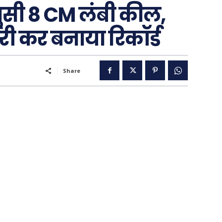
घुसी 8 CM लंबी कील,
री कर बनाया रिकॉर्ड
..
Share
पूरब विशेष
गढ़
वो ख़्वाबों के दिन
व्यंग्य : गुस्ताखी माफ़
आज का कार्टून
ति
शायरी
संस्मरण
ी योजना
मधुर वचन
जन
अन्य