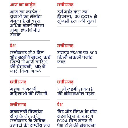
आज का कार्टून
छत्तीसगढ़
आज का कार्टून :
दुर्ग मर्डर केस का
युवाओं का मसीहा
खुलासा, 100 CCTV से
बनना है तो बहुत
सुलझी हत्या की गुत्थी
अधिक संघर्ष करना
होगा. #अभिजीत
दीपके
देश
छत्तीसगढ़
छत्तीसगढ़ में 3 दिन
रायपुर स्टेशन पर 500
और बरसेंगे बादल, कई
किलो नकली पनीर
जिलों में भारी बारिश
जब्त
की चेतावनी, IMD ने
जारी किया अलर्ट
छत्तीसगढ़
छत्तीसगढ़
महुआ ने बदली
मंत्री लक्ष्मी राजवाड़े
महिलाओं की जिंदगी
की संवेदनशील पहल
छत्तीसगढ़
देश
मुख्यमंत्री विष्णुदेव
केंद्र और विपक्ष के बीच
साय के नेतृत्व में
सहमति न के कारण
छत्तीसगढ़ के जैविक
FCRA बिल संसद में
उत्पादों की राष्ट्रीय मंच
पेश होने की संभावना