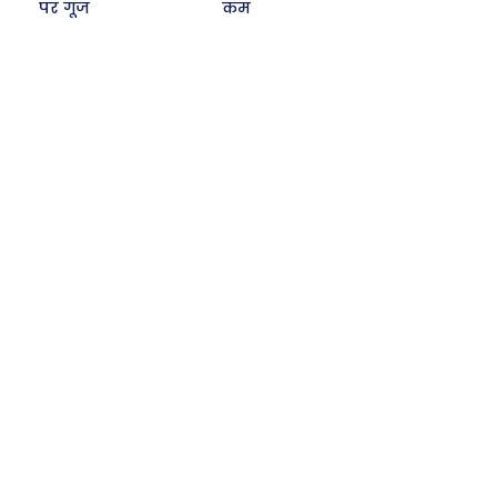
पर गूंज
कम
Search