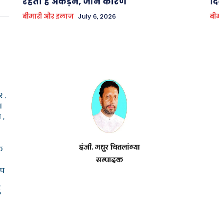
रहता है अकड़न, जाने कारण
दि
बीमारी और इलाज
July 6, 2026
बी
 ,
ा
 ,
इंजी. मधुर चितलांग्या
क
सम्पादक
ूप
5