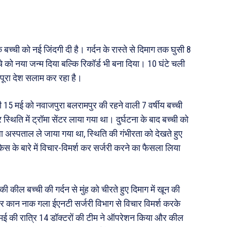
 दुनिया
धर्म व अध्यात्म
Real Estate
बच्ची को नई जिंदगी दी है। गर्दन के रास्ते से दिमाग तक घुसी 8
़ज़ब
Finance
े को नया जन्म दिया बल्कि रिकॉर्ड भी बना दिया। 10 घंटे चली
महिला जगत
ं पूरा देश सलाम कर रहा है।
री
ीती 15 मई को नवाजपुरा बलरामपुर की रहने वाली 7 वर्षीय बच्ची
र स्थिति में ट्रॉमा सेंटर लाया गया था। दुर्घटना के बाद बच्ची को
ops
िला अस्पताल ले जाया गया था, स्थिति की गंभीरता को देखते हुए
les
ेस के बारे में विचार-विमर्श कर सर्जरी करने का फैसला लिया
य
 क़ानून जानकारी
 कील बच्ची की गर्दन से मुंह को चीरते हुए दिमाग में खून की
 और शिक्षा
 और कान नाक गला ईएनटी सर्जरी विभाग से विचार विमर्श करके
ई की रात्रि 14 डॉक्टरों की टीम ने ऑपरेशन किया और कील