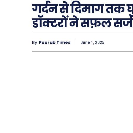
गर्दन से दिमाग तक 
डॉक्टरों ने सफ़ल सर्ज
Type here.
By
Poorab Times
June 1, 2025
ख़बरें
छत्तीस
देश
दुनिया
राजनी
अपराध
सरकार
मनोरं