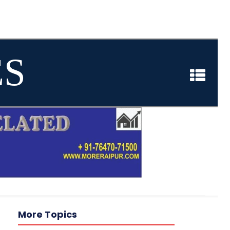
ES
More Topics