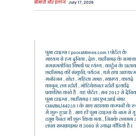
बीमारी और इलाज
July 17, 2026
पूरब टाइम्स ( poorabtimes.com ) पोर्टल के
माध्यम से हम दुनिया , देश , छत्तीसगढ़ के समाचार
समसमयोचित विषयों पर व्यंग्य , कार्टून के अलाव
छत्तीसगढ़ की संस्कृति, पर्यटन , धर्म तथा आध्यात्म
मनोरंजन , खेल , महिला जगत , स्वास्थ्य , कायदे
कानून, लव स्टोरी , मोटिवेशनल स्टोरी इत्यादि
प्रकाशित करते हैं . यह पोर्टल , सन 2012 से दैनि
पूरब टाइम्स , छत्तीसगढ़ ( आर.एन.आई नंबर
CHH/BIL/44259 ) के साथ सहायक कम्पनी के र
में शुरू हुआ है . साथ ही पूरब टाइम्स के नाम से यू
ट्यूब चैनल भी शुरू किया गया , जिसके लगभग 
लाख सब्स्क्राइबर व 3000 से ज़्यादा वीडियो हैं |