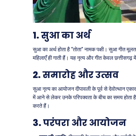
Type here.
1.
सुआ का अर्थ
ख़बरें
सुआ का अर्थ होता है “तोता” नामक पक्षी। सुआ गीत मूलतः 
महिलाएँ ही गाती हैं। यह नृत्य और गीत केवल छत्तीसगढ़ मे
छत्तीस
देश
2.
समारोह और उत्सव
दुनिया
राजनी
सुआ नृत्य का आयोजन दीपावली के पूर्व से देवोत्थान 
अपराध
में आने से लेकर उनके परिपक्वता के बीच का समय होता है, 
करते हैं।
सरकार
मनोरं
3.
परंपरा और आयोजन
फ़िल्मी