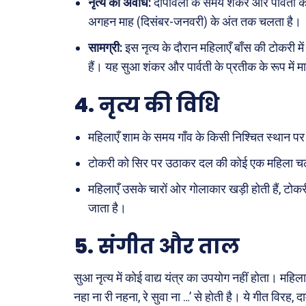
नृत्य की अवधि:
दीपावली के समय शंकर और पार्वती के 
खेल
अगहन माह (दिसंबर-जनवरी) के अंत तक चलता है।
अजब-ग
सामग्री:
इस नृत्य के दौरान महिलाएँ बाँस की टोकरी
पर्यटन
हैं। यह सुआ शंकर और पार्वती के प्रतीक के रूप में म
जानका
4.
नृत्य की विधि
Tech
महिलाएँ शाम के समय गाँव के किसी निश्चित स्थान पर ए
Lapt
Mobi
टोकरी को सिर पर उठाकर दल की कोई एक महिला चलती 
स्वास्थ्
महिलाएँ उसके चारों ओर गोलाकार खड़ी होती हैं, टो
क़ायदे
जाता है।
कैरियर
5.
संगीत और ताल
सुआ नृत्य में कोई वाद्य यंत्र का उपयोग नहीं होता। महिल
नहा ना री नहना, रे सुवा ना …’ से होती है। ये गीत विरह, द