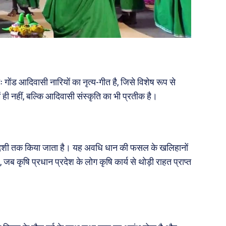
..
पूरब विशेष
गोंड आदिवासी नारियों का नृत्य-गीत है, जिसे विशेष रूप से
ं ही नहीं, बल्कि आदिवासी संस्कृति का भी प्रतीक है।
गढ़
वो ख़्वाबों के दिन
व्यंग्य : गुस्ताखी माफ़
आज का कार्टून
ति
शायरी
एकादशी तक किया जाता है। यह अवधि धान की फसल के खलिहानों
संस्मरण
जब कृषि प्रधान प्रदेश के लोग कृषि कार्य से थोड़ी राहत प्राप्त
ी योजना
मधुर वचन
जन
अन्य
 दुनिया
धर्म व अध्यात्म