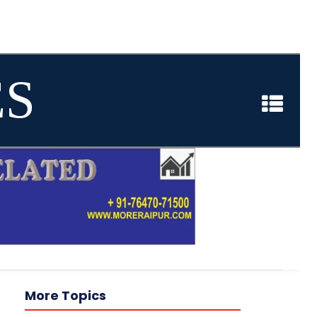
ES
More Topics