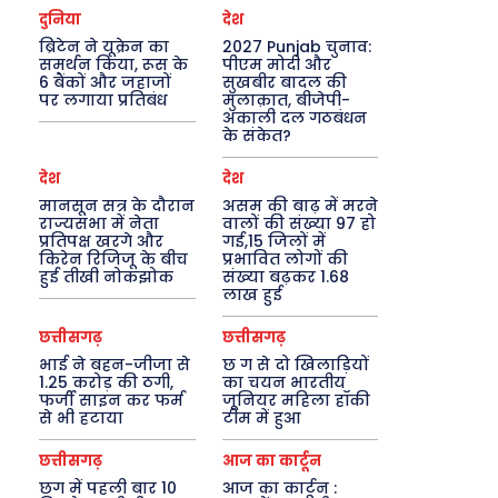
दुनिया
देश
ब्रिटेन ने यूक्रेन का
2027 Punjab चुनाव:
समर्थन किया, रूस के
पीएम मोदी और
6 बैंकों और जहाजों
सुखबीर बादल की
पर लगाया प्रतिबंध
मुलाक़ात, बीजेपी-
अकाली दल गठबंधन
के संकेत?
देश
देश
मानसून सत्र के दौरान
असम की बाढ़ में मरने
राज्यसभा में नेता
वालों की संख्या 97 हो
प्रतिपक्ष खरगे और
गई,15 जिलों में
किरेन रिजिजू के बीच
प्रभावित लोगों की
हुई तीखी नोकझोक
संख्या बढ़कर 1.68
लाख हुई
छत्तीसगढ़
छत्तीसगढ़
भाई ने बहन-जीजा से
छ ग से दो खिलाड़ियों
1.25 करोड़ की ठगी,
का चयन भारतीय
फर्जी साइन कर फर्म
जूनियर महिला हॉकी
से भी हटाया
टीम में हुआ
छत्तीसगढ़
आज का कार्टून
छग में पहली बार 10
आज का कार्टून :