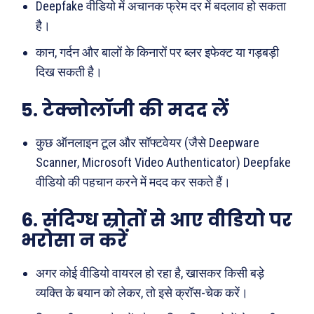
Deepfake वीडियो में अचानक फ्रेम दर में बदलाव हो सकता
है।
कान, गर्दन और बालों के किनारों पर ब्लर इफेक्ट या गड़बड़ी
दिख सकती है।
5. टेक्नोलॉजी की मदद लें
कुछ ऑनलाइन टूल और सॉफ्टवेयर (जैसे Deepware
Search
Type here...
Scanner, Microsoft Video Authenticator) Deepfake
वीडियो की पहचान करने में मदद कर सकते हैं।
ख़बरें
पूरब विशेष
6. संदिग्ध स्रोतों से आए वीडियो पर
भरोसा न करें
छत्तीसगढ़
वो ख़्वाबों के दिन
देश
व्यंग्य : गुस्ताखी माफ़
अगर कोई वीडियो वायरल हो रहा है, खासकर किसी बड़े
दुनिया
आज का कार्टून
व्यक्ति के बयान को लेकर, तो इसे क्रॉस-चेक करें।
राजनीति
शायरी