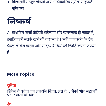
विश्वसनीय न्यूज चैनलों और आधिकारिक स्रोतों से इसकी
अपराध
संस्मरण
पुष्टि करें।
सरकारी योजना
मधुर वचन
निष्कर्ष
मनोरंजन
अन्य
AI आधारित फर्जी वीडियो भविष्य में और खतरनाक हो सकते हैं,
फ़िल्मी दुनिया
धर्म व अध्यात्म
इसलिए हमें सतर्क रहने की जरूरत है। सही जानकारी के लिए
खेल
Real Estate
फैक्ट-चेकिंग करना और संदिग्ध वीडियो को रिपोर्ट करना जरूरी
अजब-ग़ज़ब
Finance
है।
पर्यटन
महिला जगत
जानकारी
More Topics
Tech
Laptops
दुनिया
ब्रिटेन ने यूक्रेन का समर्थन किया, रूस के 6 बैंकों और जहाजों
Mobiles
पर लगाया प्रतिबंध
स्वास्थ्य
देश