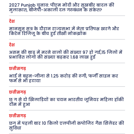
क़ायदे क़ानून जानकारी
2027 Punjab चुनाव: पीएम मोदी और सुखबीर बादल की
मुलाक़ात, बीजेपी-अकाली दल गठबंधन के संकेत?
कैरियर और शिक्षा
देश
मानसून सत्र के दौरान राज्यसभा में नेता प्रतिपक्ष खरगे और
किरेन रिजिजू के बीच हुई तीखी नोकझोक
Facebook
Instagram
Pinterest
देश
X
Youtube
असम की बाढ़ में मरने वालों की संख्या 97 हो गई,15 जिलों में
प्रभावित लोगों की संख्या बढ़कर 1.68 लाख हुई
About Us
Privacy Policy
छत्तीसगढ़
भाई ने बहन-जीजा से 1.25 करोड़ की ठगी, फर्जी साइन कर
फर्म से भी हटाया
छत्तीसगढ़
छ ग से दो खिलाड़ियों का चयन भारतीय जूनियर महिला हॉकी
टीम में हुआ
छत्तीसगढ़
छग में पहली बार 10 किलो एलपीजी कंपोजिट गैस सिलेंडर की
सुविधा