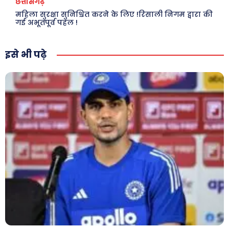
छत्तीसगढ़
महिला सुरक्षा सुनिश्चित करने के लिए !रिसाली निगम द्वारा की
जानकारी
गई अभूतपूर्व पहल !
Tech
इसे भी पढ़े
Laptops
Mobiles
स्वास्थ्य
क़ायदे क़ानून जानकारी
कैरियर और शिक्षा
Facebook
Instagram
Pinterest
X
Youtube
About Us
Privacy Policy