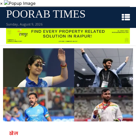
×
POORAB TIMES
Sunday, August 9, 2026
खेल