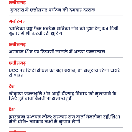
छत्तीसगढ़
गुजरात में छत्तीसगढ़ पर्यटन की दमदार दस्तक
ख़बरें
पूरब विशेष
मनोरंजन
‘बालिका वधू’ फेम एक्ट्रेस अविका गोर को हुआ डेंगू,104 डिग्री
छत्तीसगढ़
वो ख़्वाबों के दिन
बुखार में भी करती रहीं शूटिंग
देश
व्यंग्य : गुस्ताखी माफ़
छत्तीसगढ़
दुनिया
आज का कार्टून
भगवान शिव पर टिप्पणी मामले में अरुण पन्नालाल
राजनीति
शायरी
छत्तीसगढ़
अपराध
संस्मरण
UCC पर डिप्टी सीएम का बड़ा बयान, ST समुदाय रहेगा दायरे
से बाहर
सरकारी योजना
मधुर वचन
देश
मनोरंजन
अन्य
श्रीकृष्ण जन्मभूमि और शाही ईदगाह विवाद को सुलझाने के
लिए हुई वार्ता बेनतीजा समाप्त हुई
फ़िल्मी दुनिया
धर्म व अध्यात्म
देश
खेल
Real Estate
झारखण्ड प्रश्नपत्र लीक: सरकार संग वार्ता बेनतीजा रही,शिक्षा
मंत्री बोले- सरकार सभी से सुझाव लेगी
अजब-ग़ज़ब
Finance
पर्यटन
महिला जगत