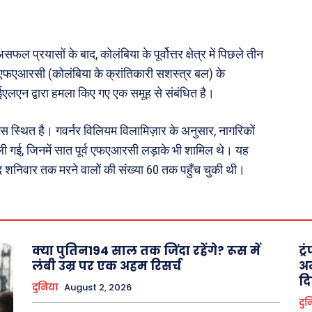
़ज़ब
Finance
महिला जगत
 प्रयासों के बाद, कोलंबिया के पूर्वोत्तर क्षेत्र में पिछले तीन
री
में एफएआरसी (कोलंबिया के क्रांतिकारी सशस्त्र बल) के
ईएलएन द्वारा हमला किए गए एक समूह से संबंधित है।
ops
े पास स्थित है। गवर्नर विलियम विलामिज़ार के अनुसार, नागरिकों
les
चली गई, जिनमें सात पूर्व एफएआरसी लड़ाके भी शामिल थे। यह
य
बाद शनिवार तक मरने वालों की संख्या 60 तक पहुँच चुकी थी।
 क़ानून जानकारी
 और शिक्षा
क्या पुतिन194 साल तक जिंदा रहेंगे? रूस में
ट्
About Us
Privacy Policy
लंबी उम्र पर एक अहम रिसर्च
अम
दि
दुनिया
August 2, 2026
दुन