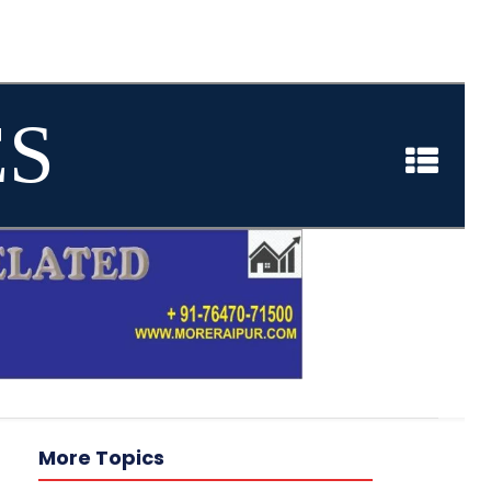
ES
More Topics