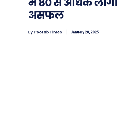
में 80 से अधिक लोगों 
Type here.
असफल
ख़बरें
By
Poorab Times
January 20, 2025
छत्तीस
देश
दुनिया
राजनी
अपराध
सरकार
मनोरं
फ़िल्मी
खेल