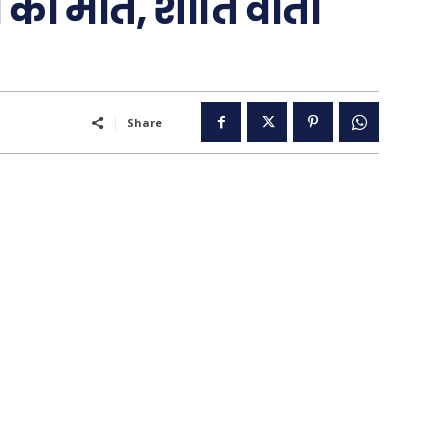
की मौत, शांति वार्ता
..
पूरब विशेष
Share
गढ़
वो ख़्वाबों के दिन
व्यंग्य : गुस्ताखी माफ़
आज का कार्टून
ति
शायरी
संस्मरण
ी योजना
मधुर वचन
जन
अन्य
 दुनिया
धर्म व अध्यात्म
Real Estate