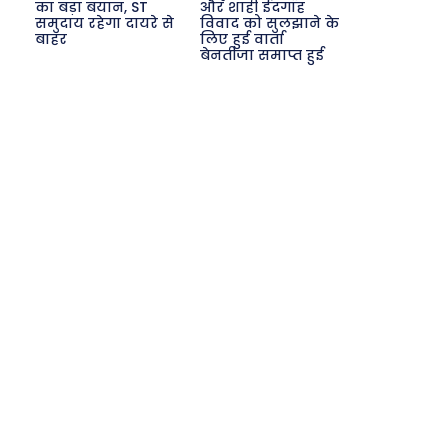
का बड़ा बयान, ST
और शाही ईदगाह
समुदाय रहेगा दायरे से
विवाद को सुलझाने के
Search
बाहर
लिए हुई वार्ता
बेनतीजा समाप्त हुई