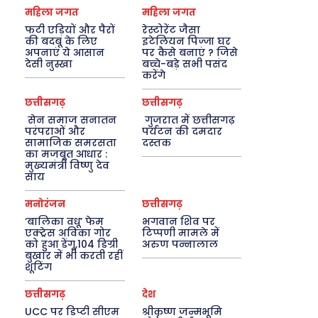
महिला जगत
महिला जगत
फटी एड़ियों और पैरों
रेस्टोरेंट जैसा
की बदबू के लिए
इटेलियन पिज्जा घर
अपनाएं ये आसान
पर कैसे बनाएं ? जिसे
देसी नुस्खा
बच्चे-बड़े सभी पसंद
करेंगे
छत्तीसगढ़
छत्तीसगढ़
सेन समाज सनातन
गुजरात में छत्तीसगढ़
परंपराओं और
पर्यटन की दमदार
सामाजिक समरसता
दस्तक
का मजबूत आधार :
मुख्यमंत्री विष्णु देव
साय
मनोरंजन
छत्तीसगढ़
‘बालिका वधू’ फेम
भगवान शिव पर
एक्ट्रेस अविका गोर
टिप्पणी मामले में
को हुआ डेंगू,104 डिग्री
अरुण पन्नालाल
बुखार में भी करती रहीं
शूटिंग
छत्तीसगढ़
देश
UCC पर डिप्टी सीएम
श्रीकृष्ण जन्मभूमि