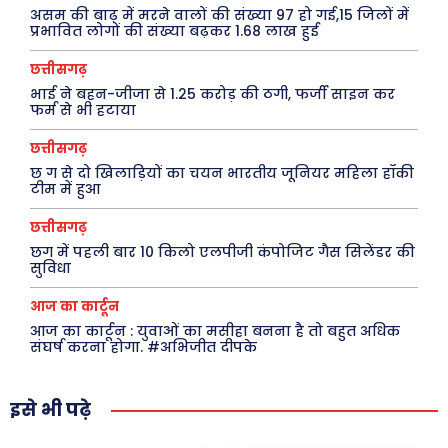
असम की बाढ़ में मरने वालों की संख्या 97 हो गई,15 जिलों में
प्रभावित लोगों की संख्या बढ़कर 1.68 लाख हुई
Tech
छत्तीसगढ़
Laptops
भाई ने बहन-जीजा से 1.25 करोड़ की ठगी, फर्जी साइन कर
Mobiles
फर्म से भी हटाया
स्वास्थ्य
छत्तीसगढ़
क़ायदे क़ानून जानकारी
छ ग से दो खिलाड़ियों का चयन भारतीय जूनियर महिला हॉकी
टीम में हुआ
कैरियर और शिक्षा
छत्तीसगढ़
छग में पहली बार 10 किलो एलपीजी कंपोजिट गैस सिलेंडर की
सुविधा
Facebook
Instagram
Pinterest
आज का कार्टून
X
Youtube
आज का कार्टून : युवाओं का मसीहा बनना है तो बहुत अधिक
संघर्ष करना होगा. #अभिजीत दीपके
About Us
Privacy Policy
इसे भी पढ़े