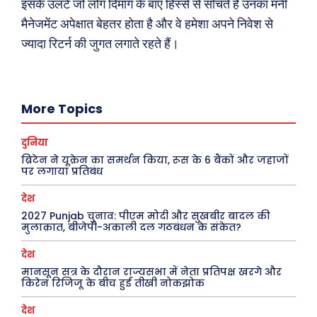
इसके उलटे जो लोग दिमाग के बाएं हिस्से से सोचते हैं उनका मनी
ख़बरें
पूरब विशेष
मैनेजमेंट अपेक्षात बेहतर होता है और वे हमेशा अपने निवेश से
ज्यादा रिटर्न की जुगत लगाते रहते हैं।
छत्तीसगढ़
वो ख़्वाबों के दिन
देश
व्यंग्य : गुस्ताखी माफ़
दुनिया
आज का कार्टून
More Topics
राजनीति
शायरी
अपराध
संस्मरण
दुनिया
सरकारी योजना
मधुर वचन
ब्रिटेन ने यूक्रेन का समर्थन किया, रूस के 6 बैंकों और जहाजों
पर लगाया प्रतिबंध
मनोरंजन
अन्य
देश
2027 Punjab चुनाव: पीएम मोदी और सुखबीर बादल की
फ़िल्मी दुनिया
धर्म व अध्यात्म
मुलाक़ात, बीजेपी-अकाली दल गठबंधन के संकेत?
खेल
Real Estate
देश
अजब-ग़ज़ब
Finance
मानसून सत्र के दौरान राज्यसभा में नेता प्रतिपक्ष खरगे और
पर्यटन
महिला जगत
किरेन रिजिजू के बीच हुई तीखी नोकझोक
जानकारी
देश