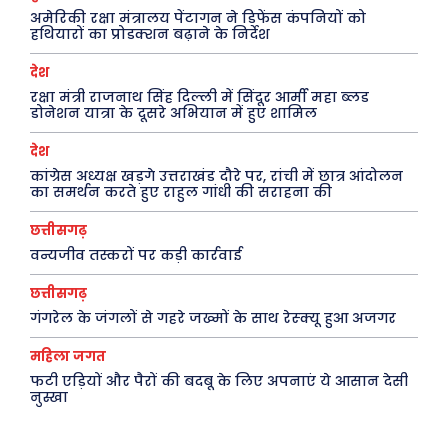
अमेरिकी रक्षा मंत्रालय पेंटागन ने डिफेंस कंपनियों को
छत्तीसगढ़
वो ख़्वाबों के दिन
हथियारों का प्रोडक्शन बढ़ाने के निर्देश
देश
व्यंग्य : गुस्ताखी माफ़
देश
दुनिया
आज का कार्टून
रक्षा मंत्री राजनाथ सिंह दिल्ली में सिंदूर आर्मी महा ब्लड
डोनेशन यात्रा के दूसरे अभियान में हुए शामिल
राजनीति
शायरी
अपराध
संस्मरण
देश
कांग्रेस अध्यक्ष खड़गे उत्तराखंड दौरे पर, रांची में छात्र आंदोलन
सरकारी योजना
मधुर वचन
का समर्थन करते हुए राहुल गांधी की सराहना की
मनोरंजन
अन्य
छत्तीसगढ़
वन्यजीव तस्करों पर कड़ी कार्रवाई
फ़िल्मी दुनिया
धर्म व अध्यात्म
छत्तीसगढ़
खेल
Real Estate
गंगरेल के जंगलों से गहरे जख्मों के साथ रेस्क्यू हुआ अजगर
अजब-ग़ज़ब
Finance
महिला जगत
पर्यटन
महिला जगत
फटी एड़ियों और पैरों की बदबू के लिए अपनाएं ये आसान देसी
नुस्खा
जानकारी