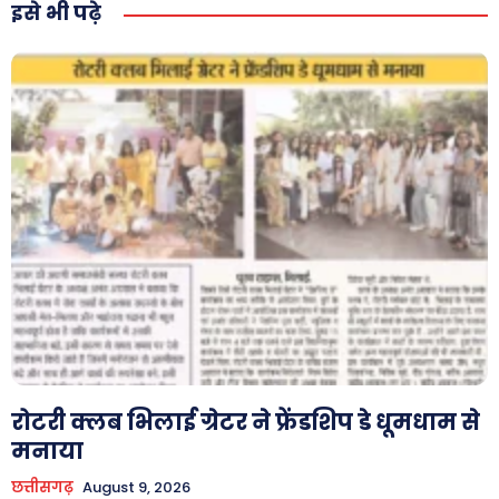
Tech
इसे भी पढ़े
Laptops
Mobiles
स्वास्थ्य
क़ायदे क़ानून जानकारी
कैरियर और शिक्षा
Facebook
Instagram
Pinterest
X
Youtube
About Us
Privacy Policy
रोटरी क्लब भिलाई ग्रेटर ने फ्रेंडशिप डे धूमधाम से
मनाया
छत्तीसगढ़
August 9, 2026