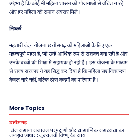
अपराध
संस्मरण
उद्देश्य है कि कोई भी महिला शासन की योजनाओं से वंचित न रहे
और हर महिला को समान अवसर मिले।
सरकारी योजना
मधुर वचन
मनोरंजन
अन्य
निष्कर्ष
फ़िल्मी दुनिया
धर्म व अध्यात्म
महतारी वंदन योजना छत्तीसगढ़ की महिलाओं के लिए एक
खेल
Real Estate
महत्वपूर्ण पहल है, जो उन्हें आर्थिक रूप से सशक्त बना रही है और
अजब-ग़ज़ब
Finance
उनके बच्चों की शिक्षा में सहायक हो रही है। इस योजना के माध्यम
पर्यटन
महिला जगत
से राज्य सरकार ने यह सिद्ध कर दिया है कि महिला सशक्तिकरण
केवल नारे नहीं, बल्कि ठोस कदमों का परिणाम है।
जानकारी
Tech
Laptops
More Topics
Mobiles
छत्तीसगढ़
स्वास्थ्य
सेन समाज सनातन परंपराओं और सामाजिक समरसता का
क़ायदे क़ानून जानकारी
मजबूत आधार : मुख्यमंत्री विष्णु देव साय