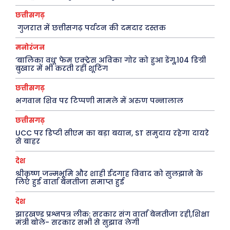
कैरियर और शिक्षा
छत्तीसगढ़
गुजरात में छत्तीसगढ़ पर्यटन की दमदार दस्तक
मनोरंजन
Facebook
Instagram
Pinterest
‘बालिका वधू’ फेम एक्ट्रेस अविका गोर को हुआ डेंगू,104 डिग्री
बुखार में भी करती रहीं शूटिंग
X
Youtube
छत्तीसगढ़
About Us
Privacy Policy
भगवान शिव पर टिप्पणी मामले में अरुण पन्नालाल
छत्तीसगढ़
UCC पर डिप्टी सीएम का बड़ा बयान, ST समुदाय रहेगा दायरे
से बाहर
देश
श्रीकृष्ण जन्मभूमि और शाही ईदगाह विवाद को सुलझाने के
लिए हुई वार्ता बेनतीजा समाप्त हुई
देश
झारखण्ड प्रश्नपत्र लीक: सरकार संग वार्ता बेनतीजा रही,शिक्षा
मंत्री बोले- सरकार सभी से सुझाव लेगी