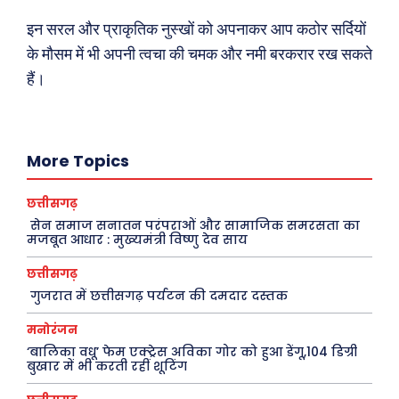
Laptops
इन सरल और प्राकृतिक नुस्खों को अपनाकर आप कठोर सर्दियों
Mobiles
के मौसम में भी अपनी त्वचा की चमक और नमी बरकरार रख सकते
स्वास्थ्य
हैं।
क़ायदे क़ानून जानकारी
कैरियर और शिक्षा
More Topics
छत्तीसगढ़
Facebook
Instagram
Pinterest
सेन समाज सनातन परंपराओं और सामाजिक समरसता का
X
Youtube
मजबूत आधार : मुख्यमंत्री विष्णु देव साय
छत्तीसगढ़
About Us
Privacy Policy
गुजरात में छत्तीसगढ़ पर्यटन की दमदार दस्तक
मनोरंजन
‘बालिका वधू’ फेम एक्ट्रेस अविका गोर को हुआ डेंगू,104 डिग्री
बुखार में भी करती रहीं शूटिंग