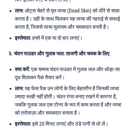
छत्तीसगढ़
वो ख़्वाबों के दिन
लाभ:
ओट्स चेहरे से मृत त्वचा (Dead Skin) को धीरे से साफ़
देश
व्यंग्य : गुस्ताखी माफ़
करता है। दही के साथ मिलकर यह त्वचा की गहराई से सफाई
दुनिया
आज का कार्टून
करता है, जिससे त्वचा मुलायम और चमकदार बनती है।
राजनीति
शायरी
इस्तेमाल:
हफ्ते में एक या दो बार लगाएं।
अपराध
संस्मरण
सरकारी योजना
मधुर वचन
5. चंदन पाउडर और गुलाब जल: ताजगी और चमक के लिए
मनोरंजन
अन्य
क्या करें:
एक चम्मच चंदन पाउडर में गुलाब जल और थोड़ा-सा
फ़िल्मी दुनिया
धर्म व अध्यात्म
दूध मिलाकर पैक तैयार करें।
खेल
Real Estate
लाभ:
यह फेस पैक उन लोगों के लिए बेहतरीन है जिनकी त्वचा
अजब-ग़ज़ब
Finance
ज़्यादा रूखी नहीं होती। चंदन रंगत बनाए रखने में कारगर है,
पर्यटन
महिला जगत
जबकि गुलाब जल एक टोनर के रूप में काम करता है और त्वचा
को तरोताज़ा और चमकदार बनाता है।
जानकारी
इस्तेमाल:
इसे 20 मिनट लगाएं और ठंडे पानी से धो लें।
Tech