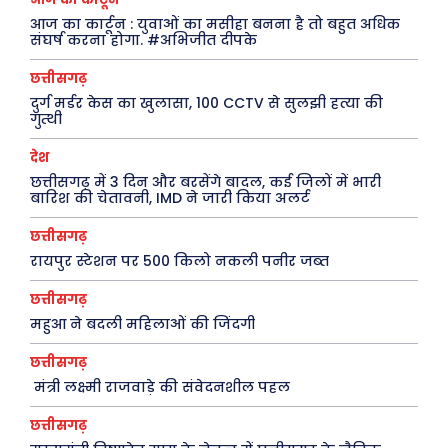
राजनीति
शायरी
आज का कार्टून : युवाओं का मसीहा बनना है तो बहुत अधिक
संघर्ष करना होगा. #अभिजीत दीपके
अपराध
संस्मरण
सरकारी योजना
मधुर वचन
छत्तीसगढ़
दुर्ग मर्डर केस का खुलासा, 100 CCTV से सुलझी हत्या की
गुत्थी
मनोरंजन
अन्य
देश
फ़िल्मी दुनिया
धर्म व अध्यात्म
छत्तीसगढ़ में 3 दिन और बरसेंगे बादल, कई जिलों में भारी
बारिश की चेतावनी, IMD ने जारी किया अलर्ट
खेल
Real Estate
अजब-ग़ज़ब
Finance
छत्तीसगढ़
पर्यटन
महिला जगत
रायपुर स्टेशन पर 500 किलो नकली पनीर जब्त
छत्तीसगढ़
जानकारी
महुआ ने बदली महिलाओं की जिंदगी
Tech
छत्तीसगढ़
Laptops
मंत्री लक्ष्मी राजवाड़े की संवेदनशील पहल
Mobiles
छत्तीसगढ़
स्वास्थ्य