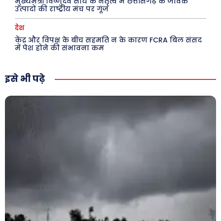
मुख्यमंत्री विष्णुदेव साय के नेतृत्व में छत्तीसगढ़ के जैविक
उत्पादों की राष्ट्रीय मंच पर गूंज
क़ायदे क़ानून जानकारी
कैरियर और शिक्षा
देश
केंद्र और विपक्ष के बीच सहमति न के कारण FCRA बिल संसद
में पेश होने की संभावना कम
Facebook
Instagram
Pinterest
इसे भी पढ़े
X
Youtube
About Us
Privacy Policy