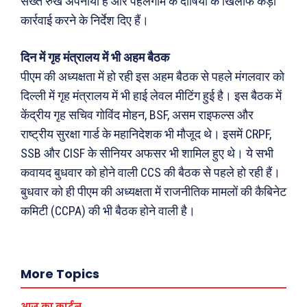
सख्त रुख अपनाया है और पहलगाम के दोषियों के खिलाफ कड़ी
कार्रवाई करने के निर्देश दिए हैं।
दिन में गृह मंत्रालय में भी अहम बैठक
पीएम की अध्यक्षता में हो रही इस अहम बैठक से पहले मंगलवार को
दिल्ली में गृह मंत्रालय में भी हाई लेवल मीटिंग हुई है। इस बैठक में
केंद्रीय गृह सचिव गोविंद मोहन, BSF, असम राइफल्स और
राष्ट्रीय सुरक्षा गार्ड के महानिदेशक भी मौजूद थे। इसमें CRPF,
SSB और CISF के सीनियर अफसर भी शामिल हुए थे। ये सभी
Search
Type here...
कवायद बुधवार को होने वाली CCS की बैठक से पहले हो रही हैं।
बुधवार को ही पीएम की अध्यक्षता में राजनीतिक मामलों की कैबिनेट
कमिटी (CCPA) की भी बैठक होने वाली है।
ख़बरें
पूरब विशेष
छत्तीसगढ़
वो ख़्वाबों के दिन
More Topics
देश
व्यंग्य : गुस्ताखी माफ़
दुनिया
आज का कार्टून
आज का कार्टून