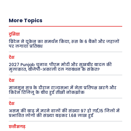
छत्तीसगढ़
वो ख़्वाबों के दिन
देश
व्यंग्य : गुस्ताखी माफ़
More Topics
दुनिया
आज का कार्टून
राजनीति
शायरी
दुनिया
अपराध
संस्मरण
ब्रिटेन ने यूक्रेन का समर्थन किया, रूस के 6 बैंकों और जहाजों
पर लगाया प्रतिबंध
सरकारी योजना
मधुर वचन
देश
मनोरंजन
अन्य
2027 Punjab चुनाव: पीएम मोदी और सुखबीर बादल की
मुलाक़ात, बीजेपी-अकाली दल गठबंधन के संकेत?
फ़िल्मी दुनिया
धर्म व अध्यात्म
देश
खेल
Real Estate
मानसून सत्र के दौरान राज्यसभा में नेता प्रतिपक्ष खरगे और
अजब-ग़ज़ब
Finance
किरेन रिजिजू के बीच हुई तीखी नोकझोक
पर्यटन
महिला जगत
देश
असम की बाढ़ में मरने वालों की संख्या 97 हो गई,15 जिलों में
जानकारी
प्रभावित लोगों की संख्या बढ़कर 1.68 लाख हुई
Tech
छत्तीसगढ़