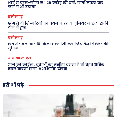
भाई ने बहन-जीजा से 1.25 करोड़ की ठगी, फर्जी साइन कर
Laptops
फर्म से भी हटाया
Mobiles
छत्तीसगढ़
स्वास्थ्य
छ ग से दो खिलाड़ियों का चयन भारतीय जूनियर महिला हॉकी
टीम में हुआ
क़ायदे क़ानून जानकारी
कैरियर और शिक्षा
छत्तीसगढ़
छग में पहली बार 10 किलो एलपीजी कंपोजिट गैस सिलेंडर की
सुविधा
आज का कार्टून
Facebook
Instagram
Pinterest
आज का कार्टून : युवाओं का मसीहा बनना है तो बहुत अधिक
X
Youtube
संघर्ष करना होगा. #अभिजीत दीपके
About Us
Privacy Policy
इसे भी पढ़े