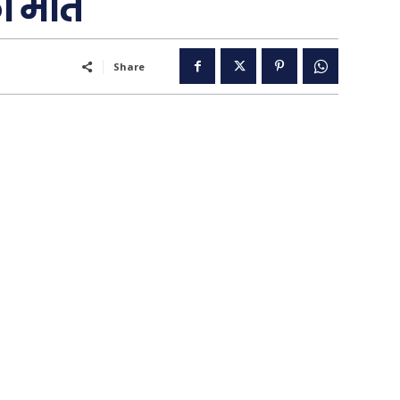
 की मौत
Share
पूरब विशेष
गढ़
वो ख़्वाबों के दिन
व्यंग्य : गुस्ताखी माफ़
आज का कार्टून
ति
शायरी
संस्मरण
ी योजना
मधुर वचन
जन
अन्य
 दुनिया
धर्म व अध्यात्म
Real Estate
़ज़ब
Finance