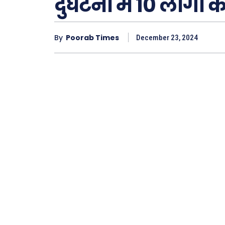
दुर्घटना में 10 लोगों
By
Poorab Times
December 23, 2024
ख़बरें
छत्तीस
देश
दुनिया
राजनी
अपराध
सरकार
मनोरं
फ़िल्मी
खेल
अजब-ग