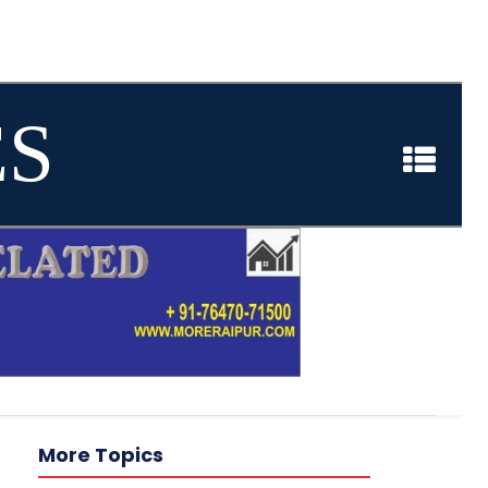
ES
More Topics