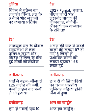
दुनिया
देश
ब्रिटेन ने यूक्रेन का
2027 Punjab चुनाव:
समर्थन किया, रूस के
पीएम मोदी और
6 बैंकों और जहाजों
सुखबीर बादल की
पर लगाया प्रतिबंध
मुलाक़ात, बीजेपी-
अकाली दल गठबंधन
के संकेत?
देश
देश
मानसून सत्र के दौरान
असम की बाढ़ में मरने
राज्यसभा में नेता
वालों की संख्या 97 हो
प्रतिपक्ष खरगे और
गई,15 जिलों में
किरेन रिजिजू के बीच
प्रभावित लोगों की
हुई तीखी नोकझोक
संख्या बढ़कर 1.68
लाख हुई
छत्तीसगढ़
छत्तीसगढ़
भाई ने बहन-जीजा से
छ ग से दो खिलाड़ियों
1.25 करोड़ की ठगी,
का चयन भारतीय
फर्जी साइन कर फर्म
जूनियर महिला हॉकी
से भी हटाया
टीम में हुआ
छत्तीसगढ़
आज का कार्टून
छग में पहली बार 10
आज का कार्टून :
Search