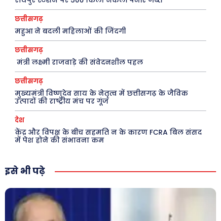
रायपुर स्टेशन पर 500 किलो नकली पनीर जब्त
Tech
Laptops
छत्तीसगढ़
महुआ ने बदली महिलाओं की जिंदगी
Mobiles
स्वास्थ्य
छत्तीसगढ़
मंत्री लक्ष्मी राजवाड़े की संवेदनशील पहल
क़ायदे क़ानून जानकारी
कैरियर और शिक्षा
छत्तीसगढ़
मुख्यमंत्री विष्णुदेव साय के नेतृत्व में छत्तीसगढ़ के जैविक
उत्पादों की राष्ट्रीय मंच पर गूंज
देश
Facebook
Instagram
Pinterest
केंद्र और विपक्ष के बीच सहमति न के कारण FCRA बिल संसद
X
Youtube
में पेश होने की संभावना कम
About Us
Privacy Policy
इसे भी पढ़े