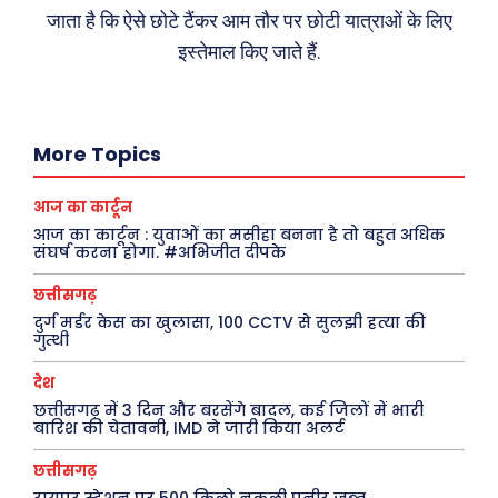
जाता है कि ऐसे छोटे टैंकर आम तौर पर छोटी यात्राओं के लिए
छत्तीसगढ़
वो ख़्वाबों के दिन
इस्तेमाल किए जाते हैं.
देश
व्यंग्य : गुस्ताखी माफ़
दुनिया
आज का कार्टून
राजनीति
शायरी
More Topics
अपराध
संस्मरण
सरकारी योजना
मधुर वचन
आज का कार्टून
आज का कार्टून : युवाओं का मसीहा बनना है तो बहुत अधिक
मनोरंजन
अन्य
संघर्ष करना होगा. #अभिजीत दीपके
छत्तीसगढ़
फ़िल्मी दुनिया
धर्म व अध्यात्म
दुर्ग मर्डर केस का खुलासा, 100 CCTV से सुलझी हत्या की
खेल
Real Estate
गुत्थी
अजब-ग़ज़ब
Finance
देश
पर्यटन
महिला जगत
छत्तीसगढ़ में 3 दिन और बरसेंगे बादल, कई जिलों में भारी
बारिश की चेतावनी, IMD ने जारी किया अलर्ट
जानकारी
छत्तीसगढ़