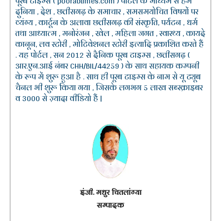
पूरब टाइम्स ( poorabtimes.com ) पोर्टल के माध्यम से हम
दुनिया , देश , छत्तीसगढ़ के समाचार , समसमयोचित विषयों पर
व्यंग्य , कार्टून के अलावा छत्तीसगढ़ की संस्कृति, पर्यटन , धर्म
तथा आध्यात्म , मनोरंजन , खेल , महिला जगत , स्वास्थ्य , कायदे
कानून, लव स्टोरी , मोटिवेशनल स्टोरी इत्यादि प्रकाशित करते हैं
. यह पोर्टल , सन 2012 से दैनिक पूरब टाइम्स , छत्तीसगढ़ (
आर.एन.आई नंबर CHH/BIL/44259 ) के साथ सहायक कम्पनी
के रूप में शुरू हुआ है . साथ ही पूरब टाइम्स के नाम से यू ट्यूब
चैनल भी शुरू किया गया , जिसके लगभग 5 लाख सब्स्क्राइबर
व 3000 से ज़्यादा वीडियो हैं |
इंजी. मधुर चितलांग्या
सम्पादक