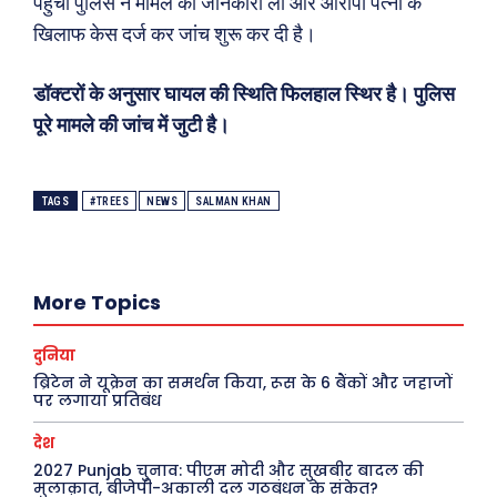
पहुंची पुलिस ने मामले की जानकारी ली और आरोपी पत्नी के
खिलाफ केस दर्ज कर जांच शुरू कर दी है।
डॉक्टरों के अनुसार घायल की स्थिति फिलहाल स्थिर है। पुलिस
पूरे मामले की जांच में जुटी है।
Search
Type here...
TAGS
#TREES
NEWS
SALMAN KHAN
ख़बरें
पूरब विशेष
More Topics
छत्तीसगढ़
वो ख़्वाबों के दिन
देश
व्यंग्य : गुस्ताखी माफ़
दुनिया
ब्रिटेन ने यूक्रेन का समर्थन किया, रूस के 6 बैंकों और जहाजों
दुनिया
आज का कार्टून
पर लगाया प्रतिबंध
राजनीति
शायरी
देश
अपराध
संस्मरण
2027 Punjab चुनाव: पीएम मोदी और सुखबीर बादल की
मुलाक़ात, बीजेपी-अकाली दल गठबंधन के संकेत?
सरकारी योजना
मधुर वचन