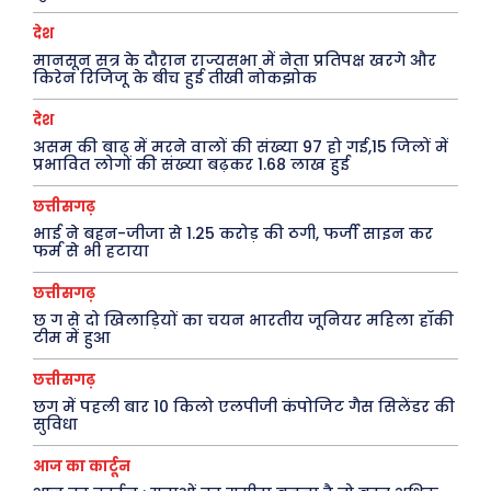
देश
मनोरंजन
अन्य
मानसून सत्र के दौरान राज्यसभा में नेता प्रतिपक्ष खरगे और
किरेन रिजिजू के बीच हुई तीखी नोकझोक
फ़िल्मी दुनिया
धर्म व अध्यात्म
देश
खेल
Real Estate
असम की बाढ़ में मरने वालों की संख्या 97 हो गई,15 जिलों में
अजब-ग़ज़ब
Finance
प्रभावित लोगों की संख्या बढ़कर 1.68 लाख हुई
पर्यटन
महिला जगत
छत्तीसगढ़
भाई ने बहन-जीजा से 1.25 करोड़ की ठगी, फर्जी साइन कर
जानकारी
फर्म से भी हटाया
Tech
छत्तीसगढ़
छ ग से दो खिलाड़ियों का चयन भारतीय जूनियर महिला हॉकी
Laptops
टीम में हुआ
Mobiles
छत्तीसगढ़
स्वास्थ्य
छग में पहली बार 10 किलो एलपीजी कंपोजिट गैस सिलेंडर की
सुविधा
क़ायदे क़ानून जानकारी
कैरियर और शिक्षा
आज का कार्टून