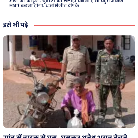
आज का कार्टून : युवाओं का मसीहा बनना है तो बहुत अधिक
संघर्ष करना होगा. #अभिजीत दीपके
Facebook
Instagram
Pinterest
इसे भी पढ़े
X
Youtube
About Us
Privacy Policy
गांव में बाइक से घूम-घूमकर अवैध शराब बेचते