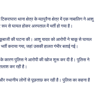
 दुनिया
धर्म व अध्यात्म
Real Estate
़ज़ब
Finance
करापारा थाना क्षेत्र के मठपुरैना क्षेत्र में एक नाबालिग ने आशु
महिला जगत
 रूप से घायल होकर अस्पताल में भर्ती हो गया है।
री
ने चाकूबाजी की घटना की। आशु यादव को आरोपी ने चाकू से घायल
भर्ती कराया गया, जहां उसकी हालत गंभीर बताई गई।
ops
ा के कारण पुलिस ने आरोपी की खोज शुरू कर दी है। पुलिस ने
les
 तलाश कर रही है।
य
 क़ानून जानकारी
ै और स्थानीय लोगों से पूछताछ कर रही है। पुलिस का कहना है
 और शिक्षा
About Us
Privacy Policy