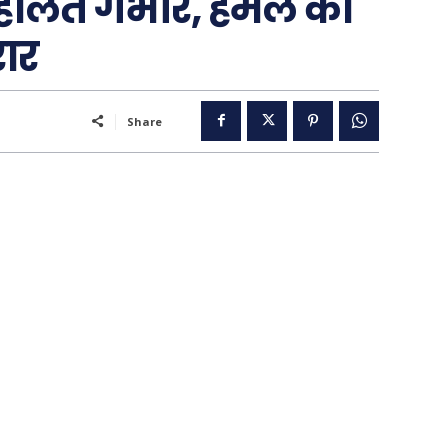
ालत गंभीर, हमले का
ार
..
Share
पूरब विशेष
गढ़
वो ख़्वाबों के दिन
व्यंग्य : गुस्ताखी माफ़
आज का कार्टून
ति
शायरी
संस्मरण
ी योजना
मधुर वचन
जन
अन्य