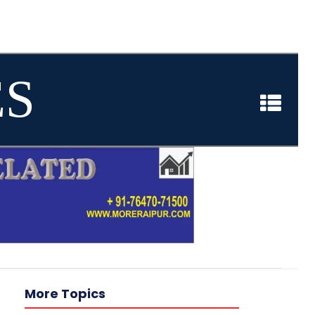
ES
More Topics