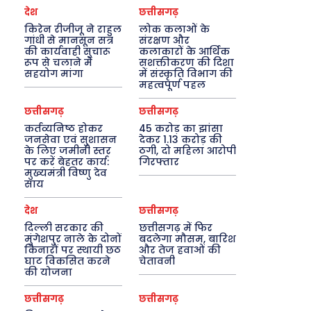
देश
छत्तीसगढ़
किरेन रीजीजू ने राहुल
लोक कलाओं के
गांधी से मानसून सत्र
संरक्षण और
की कार्यवाही सुचारू
कलाकारों के आर्थिक
रूप से चलाने में
सशक्तीकरण की दिशा
सहयोग मांगा
में संस्कृति विभाग की
महत्वपूर्ण पहल
छत्तीसगढ़
छत्तीसगढ़
कर्तव्यनिष्ठ होकर
45 करोड़ का झांसा
जनसेवा एवं सुशासन
देकर 1.13 करोड़ की
के लिए जमीनी स्तर
ठगी, दो महिला आरोपी
पर करें बेहतर कार्य:
गिरफ्तार
मुख्यमंत्री विष्णु देव
साय
देश
छत्तीसगढ़
दिल्ली सरकार की
छत्तीसगढ़ में फिर
मुंगेशपुर नाले के दोनों
बदलेगा मौसम, बारिश
किनारों पर स्थायी छठ
और तेज हवाओं की
घाट विकसित करने
चेतावनी
की योजना
छत्तीसगढ़
छत्तीसगढ़