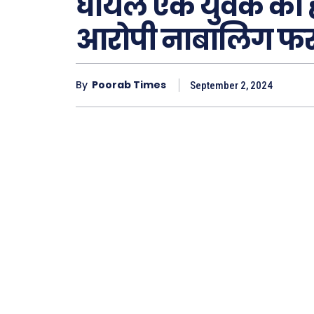
घायल एक युवक की ह
आरोपी नाबालिग फर
Type here.
By
Poorab Times
September 2, 2024
ख़बरें
छत्तीस
देश
दुनिया
राजनी
अपराध
सरकार
मनोरं