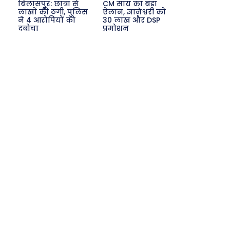
बिलासपुर: छात्रा से
CM साय का बड़ा
लाखों की ठगी, पुलिस
ऐलान, ज्ञानेश्वरी को
ने 4 आरोपियों को
30 लाख और DSP
दबोचा
प्रमोशन
Search