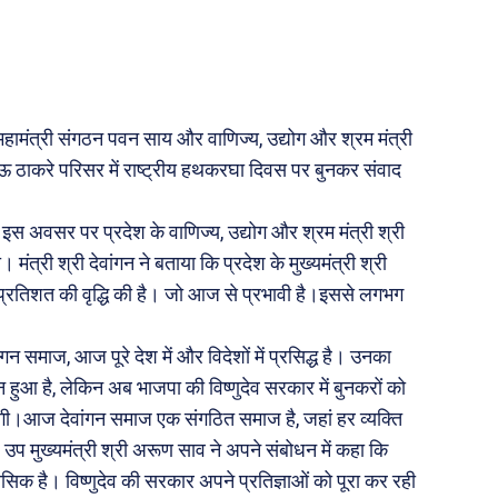
ी योजना
मधुर वचन
जन
अन्य
 दुनिया
धर्म व अध्यात्म
 महामंत्री संगठन पवन साय और वाणिज्य, उद्योग और श्रम मंत्री
Real Estate
 ठाकरे परिसर में राष्ट्रीय हथकरघा दिवस पर बुनकर संवाद
़ज़ब
Finance
महिला जगत
इस अवसर पर प्रदेश के वाणिज्य, उद्योग और श्रम मंत्री श्री
मंत्री श्री देवांगन ने बताया कि प्रदेश के मुख्यमंत्री श्री
री
० प्रतिशत की वृद्धि की है। जो आज से प्रभावी है।इससे लगभग
न समाज, आज पूरे देश में और विदेशों में प्रसिद्ध है। उनका
ops
न हुआ है, लेकिन अब भाजपा की विष्णुदेव सरकार में बुनकरों को
les
।आज देवांगन समाज एक संगठित समाज है, जहां हर व्यक्ति
य
।उप मुख्यमंत्री श्री अरूण साव ने अपने संबोधन में कहा कि
 क़ानून जानकारी
िक है। विष्णुदेव की सरकार अपने प्रतिज्ञाओं को पूरा कर रही