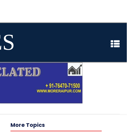
ES
More Topics