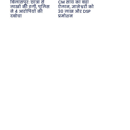
बिलासपुर: छात्रा से
CM साय का बड़ा
लाखों की ठगी, पुलिस
ऐलान, ज्ञानेश्वरी को
ने 4 आरोपियों को
30 लाख और DSP
दबोचा
प्रमोशन
Search