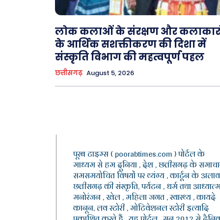
लोक कलाओं के संरक्षण और कलाकारो
के आर्थिक सशक्तीकरण की दिशा में
संस्कृति विभाग की महत्वपूर्ण पहल
छत्तीसगढ़
August 5, 2026
पूरब टाइम्स ( poorabtimes.com ) पोर्टल के
माध्यम से हम दुनिया , देश , छत्तीसगढ़ के समाचार
समसमयोचित विषयों पर व्यंग्य , कार्टून के अलाव
छत्तीसगढ़ की संस्कृति, पर्यटन , धर्म तथा आध्यात्म
मनोरंजन , खेल , महिला जगत , स्वास्थ्य , कायदे
कानून, लव स्टोरी , मोटिवेशनल स्टोरी इत्यादि
प्रकाशित करते हैं . यह पोर्टल , सन 2012 से दैनि