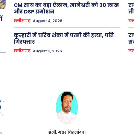
CM साय का बड़ा ऐलान, ज्ञानेश्वरी को 30 लाख
रा
और DSP प्रमोशन
ती
ं
छत्तीसगढ़
August 4, 2026
छत्
कुम्हारी में चरित्र शंका में पत्नी की हत्या, पति
रा
गिरफ्तार
सं
छत्तीसगढ़
August 3, 2026
छत्
 ,
ा
 ,
इंजी. मधुर चितलांग्या
क