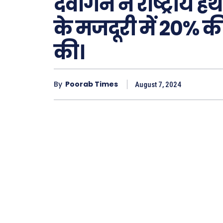
देवांगन ने राष्ट्रीय
के मजदूरी में 20% क
की।
By
Poorab Times
August 7, 2024
Type here.
ख़बरें
छत्तीस
देश
दुनिया
राजनी
अपराध