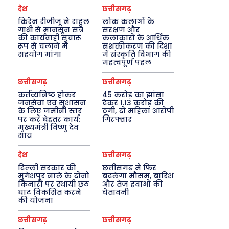
देश
छत्तीसगढ़
किरेन रीजीजू ने राहुल
लोक कलाओं के
गांधी से मानसून सत्र
संरक्षण और
की कार्यवाही सुचारू
कलाकारों के आर्थिक
रूप से चलाने में
सशक्तीकरण की दिशा
सहयोग मांगा
में संस्कृति विभाग की
महत्वपूर्ण पहल
छत्तीसगढ़
छत्तीसगढ़
कर्तव्यनिष्ठ होकर
45 करोड़ का झांसा
जनसेवा एवं सुशासन
देकर 1.13 करोड़ की
के लिए जमीनी स्तर
ठगी, दो महिला आरोपी
पर करें बेहतर कार्य:
गिरफ्तार
मुख्यमंत्री विष्णु देव
साय
देश
छत्तीसगढ़
दिल्ली सरकार की
छत्तीसगढ़ में फिर
मुंगेशपुर नाले के दोनों
बदलेगा मौसम, बारिश
किनारों पर स्थायी छठ
और तेज हवाओं की
घाट विकसित करने
चेतावनी
की योजना
छत्तीसगढ़
छत्तीसगढ़