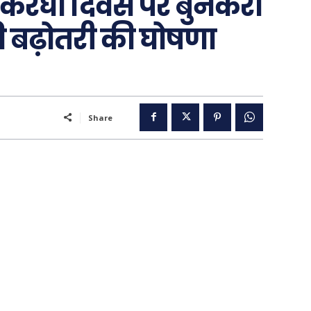
 हथकरघा दिवस पर बुनकरों
ी बढ़ोतरी की घोषणा
Share
..
पूरब विशेष
गढ़
वो ख़्वाबों के दिन
व्यंग्य : गुस्ताखी माफ़
आज का कार्टून
ति
शायरी
संस्मरण