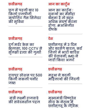
छत्तीसगढ़
आज का कार्टून
छग में पहली बार 10
आज का कार्टून :
किलो एलपीजी
युवाओं का मसीहा
कंपोजिट गैस सिलेंडर
बनना है तो बहुत
की सुविधा
अधिक संघर्ष करना
होगा. #अभिजीत
दीपके
छत्तीसगढ़
देश
दुर्ग मर्डर केस का
छत्तीसगढ़ में 3 दिन
खुलासा, 100 CCTV से
और बरसेंगे बादल, कई
सुलझी हत्या की गुत्थी
जिलों में भारी बारिश
की चेतावनी, IMD ने
जारी किया अलर्ट
छत्तीसगढ़
छत्तीसगढ़
रायपुर स्टेशन पर 500
महुआ ने बदली
किलो नकली पनीर
महिलाओं की जिंदगी
जब्त
छत्तीसगढ़
छत्तीसगढ़
मंत्री लक्ष्मी राजवाड़े
मुख्यमंत्री विष्णुदेव
की संवेदनशील पहल
साय के नेतृत्व में
छत्तीसगढ़ के जैविक