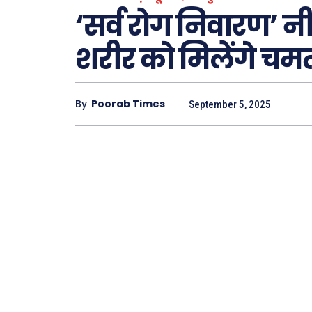
‘सर्व रोग निवारण’ न
शरीर को मिलेंगे चमत
By
Poorab Times
September 5, 2025
Type here.
ख़बरें
छत्तीस
देश
दुनिया
राजनी
अपराध
सरकार