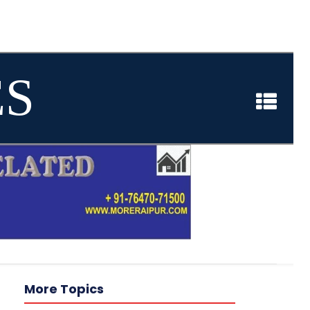
ES
More Topics