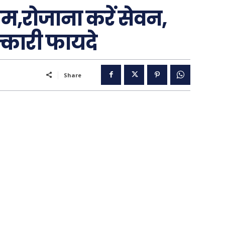
ीम,रोजाना करें सेवन,
्कारी फायदे
Share
..
पूरब विशेष
गढ़
वो ख़्वाबों के दिन
व्यंग्य : गुस्ताखी माफ़
आज का कार्टून
ति
शायरी
संस्मरण
ी योजना
मधुर वचन