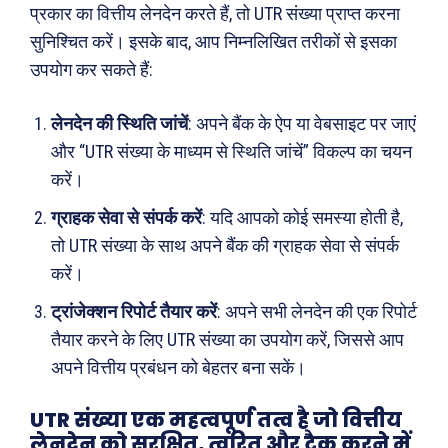
मनोरंजन
अन्य
प्रकार का वित्तीय लेनदेन करते हैं, तो UTR संख्या प्राप्त करना
सुनिश्चित करें। इसके बाद, आप निम्नलिखित तरीकों से इसका
फ़िल्मी दुनिया
धर्म व अध्यात्म
उपयोग कर सकते हैं:
खेल
Real Estate
लेनदेन की स्थिति जांचें
: अपने बैंक के ऐप या वेबसाइट पर जाएं
अजब-ग़ज़ब
Finance
और “UTR संख्या के माध्यम से स्थिति जांचें” विकल्प का चयन
पर्यटन
महिला जगत
करें।
जानकारी
ग्राहक सेवा से संपर्क करें
: यदि आपको कोई समस्या होती है,
तो UTR संख्या के साथ अपने बैंक की ग्राहक सेवा से संपर्क
Tech
करें।
Laptops
Mobiles
ट्रांजेक्शन रिपोर्ट तैयार करें
: अपने सभी लेनदेन की एक रिपोर्ट
स्वास्थ्य
तैयार करने के लिए UTR संख्या का उपयोग करें, जिससे आप
क़ायदे क़ानून जानकारी
अपने वित्तीय प्रबंधन को बेहतर बना सकें।
कैरियर और शिक्षा
UTR संख्या एक महत्वपूर्ण तत्व है जो वित्तीय
लेनदेन को सुरक्षित, त्वरित और ट्रैक करने में