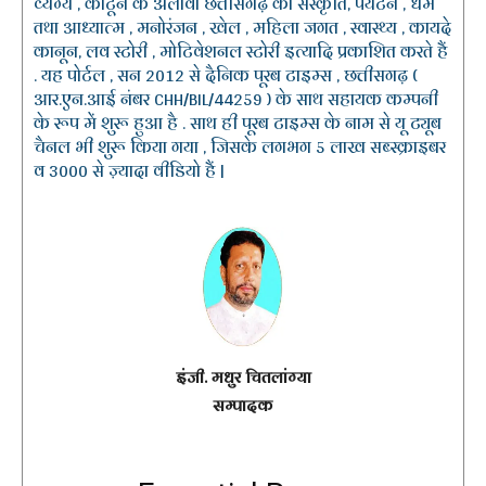
व्यंग्य , कार्टून के अलावा छत्तीसगढ़ की संस्कृति, पर्यटन , धर्म
तथा आध्यात्म , मनोरंजन , खेल , महिला जगत , स्वास्थ्य , कायदे
कानून, लव स्टोरी , मोटिवेशनल स्टोरी इत्यादि प्रकाशित करते हैं
. यह पोर्टल , सन 2012 से दैनिक पूरब टाइम्स , छत्तीसगढ़ (
आर.एन.आई नंबर CHH/BIL/44259 ) के साथ सहायक कम्पनी
के रूप में शुरू हुआ है . साथ ही पूरब टाइम्स के नाम से यू ट्यूब
चैनल भी शुरू किया गया , जिसके लगभग 5 लाख सब्स्क्राइबर
व 3000 से ज़्यादा वीडियो हैं |
इंजी. मधुर चितलांग्या
सम्पादक