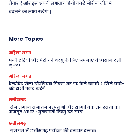
तैयार है और इसे अपनी लगातार चौथी वनडे सीरीज जीत में
बदलने का लक्ष्य रखेगी।
Search
Type here...
More Topics
महिला जगत
ख़बरें
पूरब विशेष
फटी एड़ियों और पैरों की बदबू के लिए अपनाएं ये आसान देसी
नुस्खा
छत्तीसगढ़
वो ख़्वाबों के दिन
महिला जगत
देश
व्यंग्य : गुस्ताखी माफ़
रेस्टोरेंट जैसा इटेलियन पिज्जा घर पर कैसे बनाएं ? जिसे बच्चे-
दुनिया
आज का कार्टून
बड़े सभी पसंद करेंगे
राजनीति
शायरी
छत्तीसगढ़
अपराध
संस्मरण
सेन समाज सनातन परंपराओं और सामाजिक समरसता का
मजबूत आधार : मुख्यमंत्री विष्णु देव साय
सरकारी योजना
मधुर वचन
छत्तीसगढ़
मनोरंजन
अन्य
गुजरात में छत्तीसगढ़ पर्यटन की दमदार दस्तक