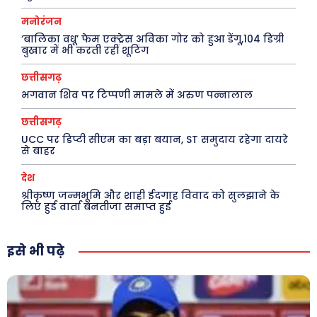
फ़िल्मी दुनिया
धर्म व अध्यात्म
मनोरंजन
‘बालिका वधू’ फेम एक्ट्रेस अविका गोर को हुआ डेंगू,104 डिग्री
खेल
Real Estate
बुखार में भी करती रहीं शूटिंग
अजब-ग़ज़ब
Finance
छत्तीसगढ़
पर्यटन
महिला जगत
भगवान शिव पर टिप्पणी मामले में अरुण पन्नालाल
जानकारी
छत्तीसगढ़
UCC पर डिप्टी सीएम का बड़ा बयान, ST समुदाय रहेगा दायरे
Tech
से बाहर
Laptops
देश
Mobiles
श्रीकृष्ण जन्मभूमि और शाही ईदगाह विवाद को सुलझाने के
लिए हुई वार्ता बेनतीजा समाप्त हुई
स्वास्थ्य
क़ायदे क़ानून जानकारी
इसे भी पढ़े
कैरियर और शिक्षा