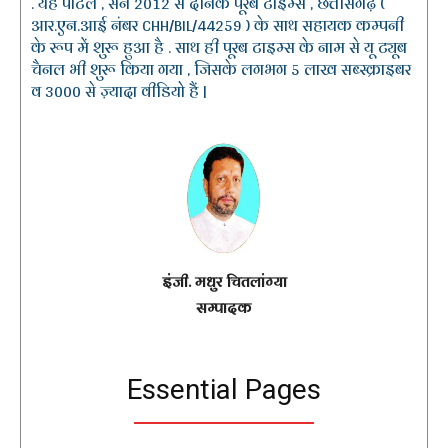
. यह पोर्टल , सन 2012 से दैनिक पूरब टाइम्स , छत्तीसगढ़ (
आर.एन.आई नंबर CHH/BIL/44259 ) के साथ सहायक कम्पनी
के रूप में शुरू हुआ है . साथ ही पूरब टाइम्स के नाम से यू ट्यूब
चैनल भी शुरू किया गया , जिसके लगभग 5 लाख सब्स्क्राइबर
व 3000 से ज़्यादा वीडियो हैं |
इंजी. मधुर चितलांग्या
सम्पादक
Essential Pages