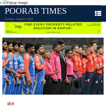
×
POORAB TIMES
Sunday, August 9, 2026
खेल