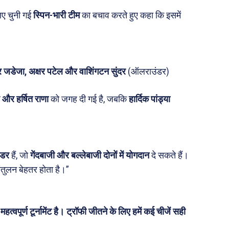
िए चुनी गई
स्पिन-भारी टीम
का बचाव करते हुए कहा कि इसमें
जन
अन्य
 दुनिया
धर्म व अध्यात्म
Real Estate
्र जडेजा, अक्षर पटेल और वाशिंगटन सुंदर
(ऑलराउंडर)
़ज़ब
Finance
महिला जगत
ह और हर्षित राणा
को जगह दी गई है, जबकि
हार्दिक पांड्या
री
ops
ंडर
हैं, जो
गेंदबाजी और बल्लेबाजी दोनों में योगदान
दे सकते हैं।
les
तुलन बेहतर होता है।”
य
 क़ानून जानकारी
त्वपूर्ण टूर्नामेंट है। ट्रॉफी जीतने के लिए हमें कई चीजें सही
 और शिक्षा