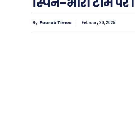
स्पिन-भारी टीम पर 
By
Poorab Times
February 20, 2025
Type here.
ख़बरें
छत्तीस
देश
दुनिया
राजनी
अपराध
सरकार