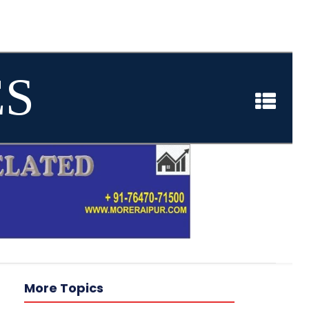
ES
More Topics