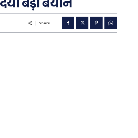
दिया बड़ा बयान
Share
..
पूरब विशेष
गढ़
वो ख़्वाबों के दिन
व्यंग्य : गुस्ताखी माफ़
आज का कार्टून
ति
शायरी
संस्मरण
ी योजना
मधुर वचन