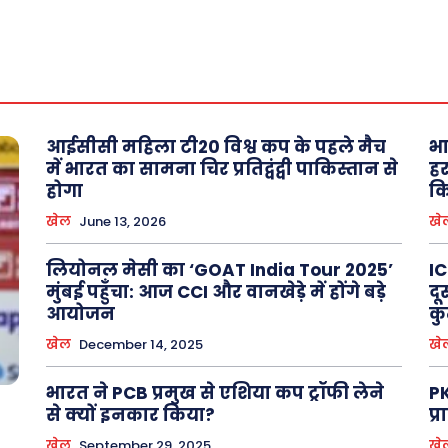
About Us
Privacy Policy
आईसीसी महिला टी20 विश्व कप के पहले मैच
भा
में भारत का सामना चिर प्रतिद्वंद्वी पाकिस्तान से
हर
होगा
क
खेल
June 13, 2026
खे
लियोनल मेसी का ‘GOAT India Tour 2025’
IC
मुंबई पहुँचा: आज CCI और वानखेड़े में होंगे बड़े
दू
आयोजन
कु
खेल
December 14, 2025
खे
भारत ने PCB प्रमुख से एशिया कप ट्रॉफी लेने
PK
से क्यों इनकार किया?
प्
खेल
September 29, 2025
खे