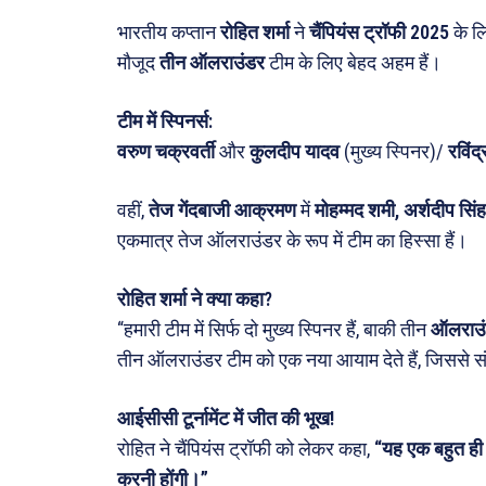
भारतीय कप्तान
रोहित शर्मा
ने
चैंपियंस ट्रॉफी 2025
के ल
मनोरं
मौजूद
तीन ऑलराउंडर
टीम के लिए बेहद अहम हैं।
फ़िल्मी
खेल
टीम में स्पिनर्स:
वरुण चक्रवर्ती
और
कुलदीप यादव
(मुख्य स्पिनर)/
रविंद
अजब-ग
पर्यटन
वहीं,
तेज गेंदबाजी आक्रमण
में
मोहम्मद शमी, अर्शदीप सिं
जानका
एकमात्र तेज ऑलराउंडर के रूप में टीम का हिस्सा हैं।
Tech
रोहित शर्मा ने क्या कहा?
Lapt
“हमारी टीम में सिर्फ दो मुख्य स्पिनर हैं, बाकी तीन
ऑलराउ
Mobi
तीन ऑलराउंडर टीम को एक नया आयाम देते हैं, जिससे सं
स्वास्थ्
क़ायदे
आईसीसी टूर्नामेंट में जीत की भूख!
रोहित ने चैंपियंस ट्रॉफी को लेकर कहा,
“यह एक बहुत ही मह
कैरियर
करनी होंगी।”