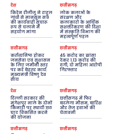
देश
छत्तीसगढ़
किरेन रीजीजू ने राहुल
लोक कलाओं के
गांधी से मानसून सत्र
संरक्षण और
की कार्यवाही सुचारू
कलाकारों के आर्थिक
रूप से चलाने में
सशक्तीकरण की दिशा
सहयोग मांगा
में संस्कृति विभाग की
महत्वपूर्ण पहल
छत्तीसगढ़
छत्तीसगढ़
कर्तव्यनिष्ठ होकर
45 करोड़ का झांसा
जनसेवा एवं सुशासन
देकर 1.13 करोड़ की
के लिए जमीनी स्तर
ठगी, दो महिला आरोपी
पर करें बेहतर कार्य:
गिरफ्तार
मुख्यमंत्री विष्णु देव
साय
देश
छत्तीसगढ़
दिल्ली सरकार की
छत्तीसगढ़ में फिर
मुंगेशपुर नाले के दोनों
बदलेगा मौसम, बारिश
किनारों पर स्थायी छठ
और तेज हवाओं की
घाट विकसित करने
चेतावनी
की योजना
छत्तीसगढ़
छत्तीसगढ़