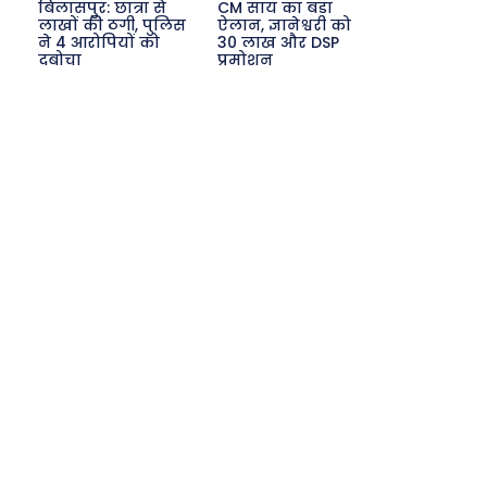
बिलासपुर: छात्रा से
CM साय का बड़ा
लाखों की ठगी, पुलिस
ऐलान, ज्ञानेश्वरी को
ने 4 आरोपियों को
30 लाख और DSP
दबोचा
प्रमोशन
Search