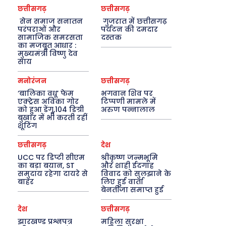
छत्तीसगढ़
छत्तीसगढ़
सेन समाज सनातन
गुजरात में छत्तीसगढ़
परंपराओं और
पर्यटन की दमदार
सामाजिक समरसता
दस्तक
का मजबूत आधार :
मुख्यमंत्री विष्णु देव
साय
मनोरंजन
छत्तीसगढ़
‘बालिका वधू’ फेम
भगवान शिव पर
एक्ट्रेस अविका गोर
टिप्पणी मामले में
को हुआ डेंगू,104 डिग्री
अरुण पन्नालाल
बुखार में भी करती रहीं
शूटिंग
छत्तीसगढ़
देश
UCC पर डिप्टी सीएम
श्रीकृष्ण जन्मभूमि
का बड़ा बयान, ST
और शाही ईदगाह
समुदाय रहेगा दायरे से
विवाद को सुलझाने के
बाहर
लिए हुई वार्ता
बेनतीजा समाप्त हुई
देश
छत्तीसगढ़
झारखण्ड प्रश्नपत्र
महिला सुरक्षा