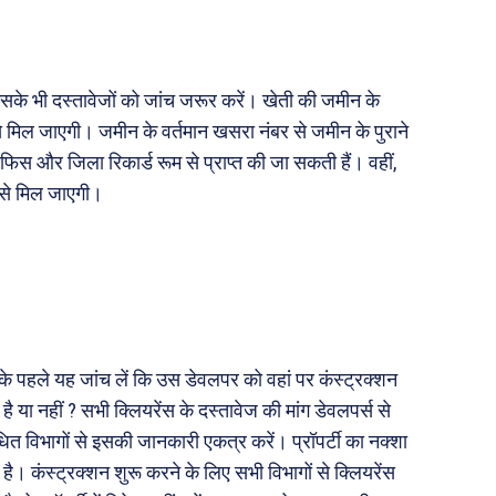
..
इसके भी दस्तावेजों को जांच जरूर करें। खेती की जमीन के
े मिल जाएगी। जमीन के वर्तमान खसरा नंबर से जमीन के पुराने
स और जिला रिकार्ड रूम से प्राप्त की जा सकती हैं। वहीं,
पूरब विशेष
 से मिल जाएगी।
गढ़
वो ख़्वाबों के दिन
व्यंग्य : गुस्ताखी माफ़
आज का कार्टून
ति
शायरी
संस्मरण
 उसके पहले यह जांच लें कि उस डेवलपर को वहां पर कंस्ट्रक्शन
ी योजना
मधुर वचन
है या नहीं ? सभी क्लियरेंस के दस्तावेज की मांग डेवलपर्स से
जन
अन्य
धित विभागों से इसकी जानकारी एकत्र करें। प्रॉपर्टी का नक्शा
ै। कंस्ट्रक्शन शुरू करने के लिए सभी विभागों से क्लियरेंस
 दुनिया
धर्म व अध्यात्म