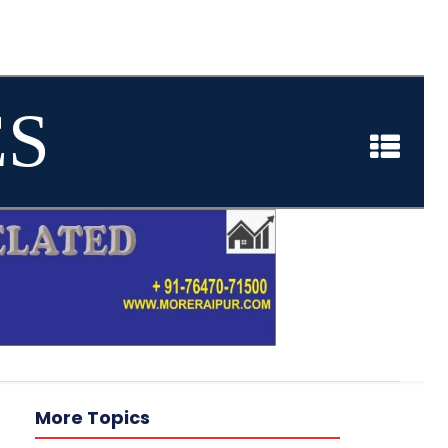
ES
More Topics